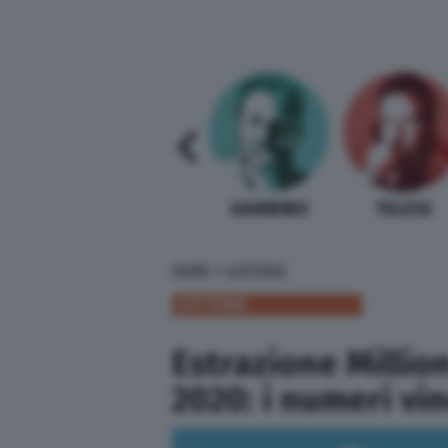
SABELLI FIORETTI
GUIDA BARDI
GAMBINO
TELESE
»
HOME
LOTTERIE
LOTTERIE
Estrazione Million
2020: i numeri vin