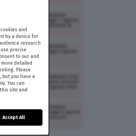
LOTTERIE /
Estrazione
Million Day di oggi, 7 agosto
2026: i numeri vincenti di
 cookies and
venerdì
t by a device for
 audience research
LOTTERIE /
Simbolotto,
use precise
estrazione di oggi 6 agosto
consent to our and
2026 | Lotto
s more detailed
enting. Please
, but you have a
LOTTERIE /
Estrazione Lotto
e 10eLotto: i numeri vincenti
nly. You can
estratti oggi 6 agosto 2026
this site and
LOTTERIE /
Estrazione
Superenalotto oggi 6 agosto
Accept All
2026: i numeri vincenti