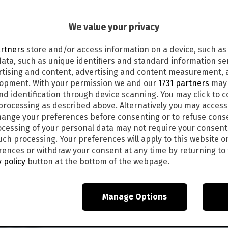
6
We value your privacy
OGGI LUNEDÌ 13 LUGLIO 2020: I
ETTA LIVE
artners
store and/or access information on a device, such as
ata, such as unique identifiers and standard information sen
re 19 va in scena, come al solito, l’estrazione dei
rtising and content, advertising and content measurement,
uno tra i giochi più apprezzati dagli
lopment. With your permission we and our
1731 partners
may 
te di vincere fino a un milione di euro
nd identification through device scanning. You may click to 
 tantissimi i giocatori che attendono con ansia
 processing as described above. Alternatively you may acces
ange your preferences before consenting or to refuse cons
segue tutte le
estrazioni Million Day
in tempo
cessing of your personal data may not require your consent
unedì 13 luglio 2020
, LIVE:
such processing. Your preferences will apply to this website o
ences or withdraw your consent at any time by returning to 
 LUGLIO 2020 LIVE
 policy
button at the bottom of the webpage.
ON DAY
Manage Options
l gioco che vede ogni sera alle ore 19