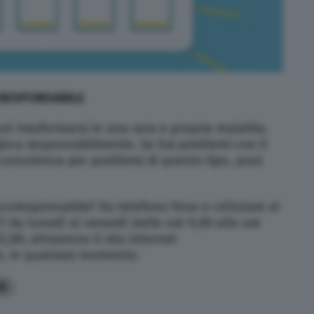
 RESPONSABILE
ò trasformarsi in una vera e propria malattia.
ioca responsabilmente. Se hai problemi con il
 consulenza per problemi di questo tipo, puoi
coresponsabile? Da telefono fisso e cellulare al
 da lunedì al venerdì dalle ore 9,00 alle ore
2,00; attraverso il sito internet
, in qualsiasi momento.
6