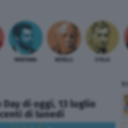
MENTANA
REVELLI
STILLE
TI
 Day di oggi, 13 luglio
centi di lunedì