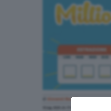
di
Giovanni Macchi
13 Lug. 2020
alle
17:34
- Aggiornato il
13 Lug. 20