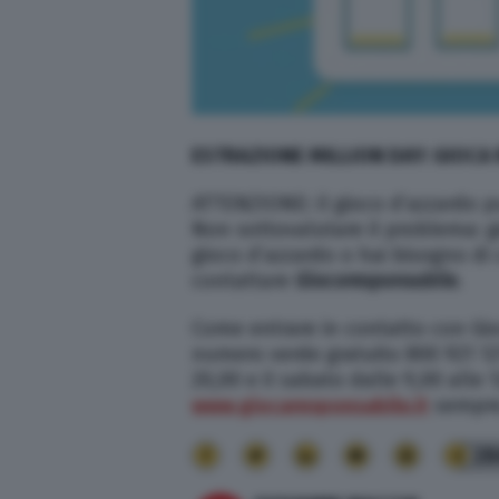
ESTRAZIONE MILLION DAY: GIOCA
ATTENZIONE: il gioco d’azzardo pu
Non sottovalutare il problema: g
gioco d’azzardo o hai bisogno di
contattare
Giocoresponsabile
.
Come entrare in contatto con Gio
numero verde gratuito 800 921 121
20,00 e il sabato dalle 9,00 alle 1
www.giocaresponsabile.it
sempre
28