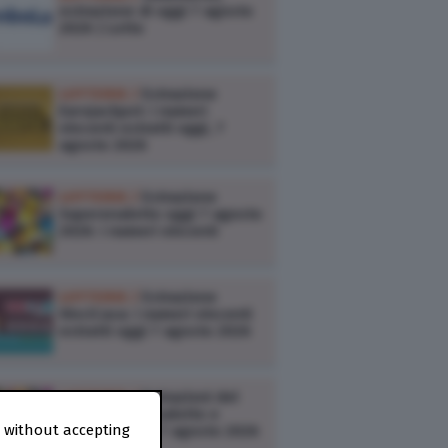
estrazione di oggi 7 agosto
2026 | Lotto
LOTTERIE /
Estrazione
Eurojackpot: i numeri
vincenti estratti oggi, 7
agosto 2026
LOTTERIE /
Estrazione
Superenalotto oggi 7 agosto
2026: i numeri vincenti
LOTTERIE /
Estrazione
VinciCasa: i numeri vincenti
estratti oggi 7 agosto 2026
LOTTERIE /
Estrazioni del
Lotto, Superenalotto e
 without accepting
10eLotto oggi 7 agosto 2026