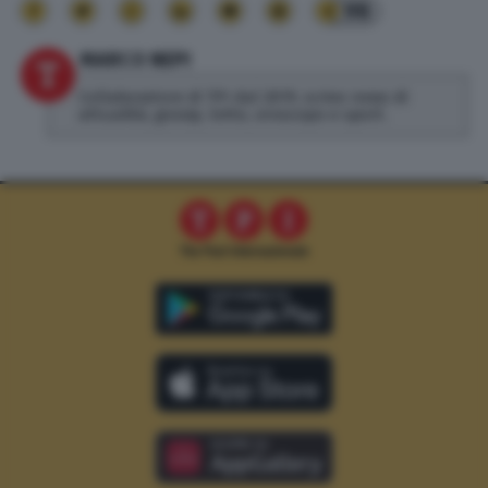
98
MARCO NEPI
Collaboratore di TPI dal 2019, scrivo news di
attualità, gossip, lotto, oroscopo e sport.