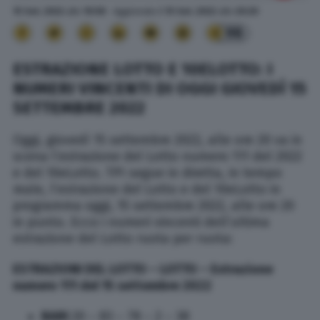
15 Set. 2022
alle
19:58
- Aggiornato il
15 Set. 2022
alle
20:20
98
ESTRAZIONE LOTTO E 10ELOTTO: I
NUMERI VINCENTI DI OGGI GIOVEDÌ 15
SETTEMBRE 2022
Oggi, giovedì 15 settembre 2022, alle ore 20 va in
scena l’estrazione del Lotto numero 111 del 2022
e del 10eLotto. TPI segue in diretta, in tempo
reale, l’estrazione del Lotto e del 10eLotto in
programma oggi, 15 settembre 2022, alle ore 20
in punto. Ecco i numeri vincenti dell’ultima
estrazione del Lotto ruota per ruota:
ESTRAZIONI DEL LOTTO –
LOTTO
– Estrazione
numero 111 del 15 settembre 2022
BARI
20 – 83 – 78 – 2 – 38