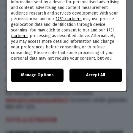
information sent by a device for personalised advertising
trasmissione dei numeri vincenti, e si invita a
and content, advertising and content measurement,
controllare direttamente sul sito dei monopoli e/o
audience research and services development. With your
permission we and our
1731 partners
may use precise
in ricevitoria)
geolocation data and identification through device
scanning. You may click to consent to our and our
1731
Il Lotto è un gioco che da decenni appassiona
partners
’ processing as described above. Alternatively
milioni di italiani. Siete tra coloro che hanno
you may access more detailed information and change
giocato? Volete scoprire se avete vinto? Volete
your preferences before consenting or to refuse
scoprire anche i numeri vincenti dell’estrazione
consenting. Please note that some processing of your
personal data may not require your consent, but you
del Superenalotto?
QUI LE ESTRAZIONI DEL LOTTO,
have a right to object to such processing. Your
SUPERENALOTTO E 10eLOTTO
preferences will apply to this website only. You can
Manage Options
Accept All
change your preferences or withdraw your consent at
ATTENZIONE
: il gioco d’azzardo può diventare una
any time by returning to this site and clicking the
privacy
malattia. Se hai problemi con il gioco d’azzardo o
policy
button at the bottom of the webpage.
hai bisogno di consulenza contatta
www.giocaresponsabile.it
(numero verde gratuito
800 921 121).
TUTTE LE ESTRAZIONI