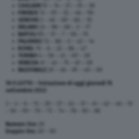
CAGLIARI
51 – 74 – 21 – 25 – 38
FIRENZE
13 – 59 – 32 – 46 – 90
GENOVA
3 – 46 – 69 – 66 – 10
MILANO
24 – 86 – 68 – 2 – 17
NAPOLI
83 – 31 – 7 – 56 – 15
PALERMO
72 – 86 – 5 – 42 – 14
ROMA
70 – 6 – 22 – 86 – 47
TORINO
4 – 56 – 41 – 69 – 20
VENEZIA
41 – 42 – 75 – 61 – 69
NAZIONALE
20 – 46 – 81 – 40 – 60
10 E LOTTO –
Estrazione di oggi giovedì 15
settembre 2022
3 – 4 – 6 – 13 – 20 – 21 – 24 – 31 – 41 – 42 – 46 – 51
– 56 – 59 – 70 – 72 – 74 – 78 – 83 – 86
Numero Oro:
20
Doppio Oro:
20 – 83