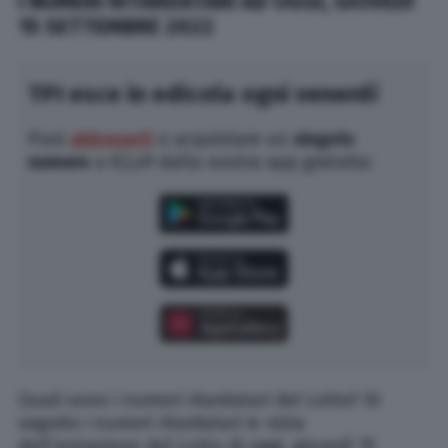
I NUMERI RITARDATARI AD OGGI, GIOVEDÌ
15 SETTEMBRE 2022
TPI esce in edicola ogni venerdì
Puoi
abbonarti
o acquistare un
singolo
numero
a €2,49 dalla nostra app gratuita:
Quali sono i numeri ritardatari del Lotto? Di
seguito i numeri ritardatari in vista
dell’estrazione del Lotto di oggi, giovedì 15