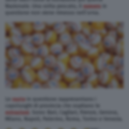
Nazionale. Una volta pescato, il
numero
in
questione non viene rimesso nell’urna.
Le
ruote
in questione rappresentano i
capoluoghi di provincia che ospitano le
estrazioni
. Sono: Bari, Cagliari, Firenze, Genova,
Milano, Napoli, Palermo, Roma, Torino e Venezia.