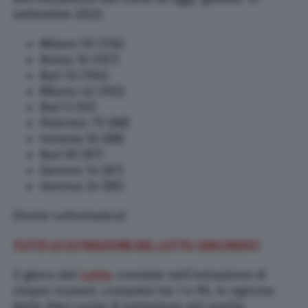
settembre 2022:
Milano 59 (116)
Roma 16 (107)
Bari 33 (104)
Milano 42 (103)
Bari 5 (92)
Palermo 79 (88)
Venezia 55 (88)
Bari 83 (87)
Genova 14 (87)
Genova 24 (85)
(Fonte Lottomatica)
TUTTE LE ESTRAZIONI DEL LOTTO (ARCHIVIO)
Il gioco del
Lotto
consiste nell’estrazione di
cinque numeri, compresi tra 1 e 90, in ognuna
delle dieci ruote di estrazione più quella