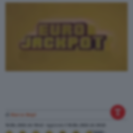
di
Marco Nepi
16 Dic. 2022
alle
19:43
- Aggiornato il
16 Dic. 2022
alle
20:22