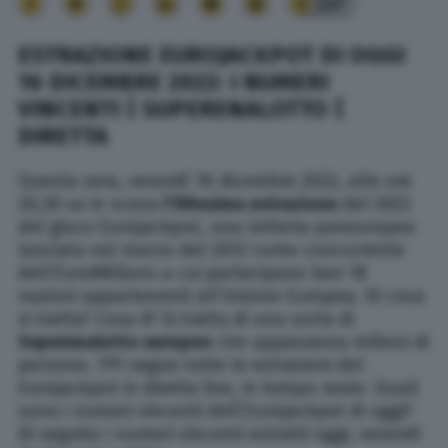
237
ESTRAZIONE EUROJACKPOT DI OGGI
16 DICEMBRE 2022: I NUMERI
VINCENTI | SUPERENALOTTO |
DIRETTA
Questa sera, venerdì 16 dicembre 2022, alle ore
20,30 va in scena
l’88esima estrazione
del 2022
del gioco Eurojackpot, una lotteria paneuropea
lanciata nel marzo del 2012 come concorrente
dell’EuroMillions a cui partecipano ben 18
nazioni appartenenti all’Unione Europea. Di cosa
si tratta? Cosa è? Si tratta di una sorta di
Superenalotto europeo
che appassiona milioni di
persone. TPI segue tutte le estrazioni del
Eurojackpot in diretta live, in tempo reale. Quali
sono i numeri vincenti dell’Eurojackpot di oggi?
Di seguito i numeri vincenti estratti oggi, venerdì