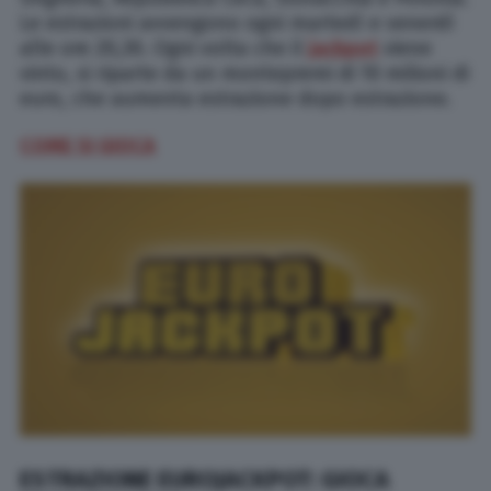
Le estrazioni avvengono ogni martedì e venerdì
alle ore 20,30. Ogni volta che il
jackpot
viene
vinto, si riparte da un montepremi di 10 milioni di
euro, che aumenta estrazione dopo estrazione.
COME SI GIOCA
ESTRAZIONE EUROJACKPOT: GIOCA