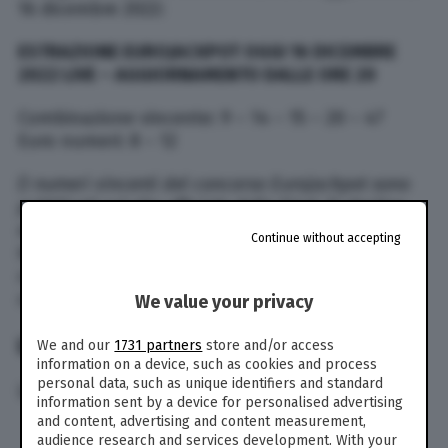
16 dicembre 2022:
ESTRAZIONE EUROJACKPOT OGGI 16 DICEMBRE
2022
LIVE – AGGIORNAMENTO DALLE ORE 20
Combinazione vincente: 9 – 14 – 15 – 20 – 47
Euro numeri: 8 – 12
(I numeri vincenti del concorso
Eurojackpot sono
pubblicati sul sito ufficiale della Sisal. Si declina
ogni responsabilità riguardo eventuali errori di
Continue without accepting
trasmissione dei numeri vincenti, e si invita a
controllare direttamente sul sito ufficiale del
concorso e/o in ricevitoria)
We value your privacy
L’ARCHIVIO DELLE ESTRAZIONI
We and our
1731 partners
store and/or access
information on a device, such as cookies and process
personal data, such as unique identifiers and standard
Le ultime estrazioni dell’Eurojackpot:
information sent by a device for personalised advertising
and content, advertising and content measurement,
L’ESTRAZIONE DEL 13 DICEMBRE
audience research and services development. With your