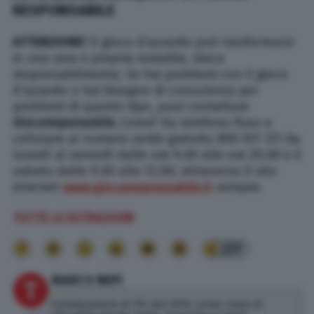
RESPONSABILE
ATTENZIONE!
Il gioco d’azzardo può trasformarsi
in una vera e propria malattia. Gioca
responsabilmente. Se hai problemi con il gioco
d’azzardo o hai bisogno di consulenza per
problemi di questo tipo, puoi contattare
Giocoresponsabile
.
Come? Da telefono fisso e
cellulare al numero verde gratuito 800 921 121 da
lunedì al venerdì dalle ore 9.00 alle ore 20.00 e il
sabato dalle 9.00 alle 12.00; attraverso il sito
internet
www.giocaresponsabile.it
sempre.
TUTTE LE ESTRAZIONI
237
MARCO NEPI
Collaboratore di TPI dal 2019, scrivo news di