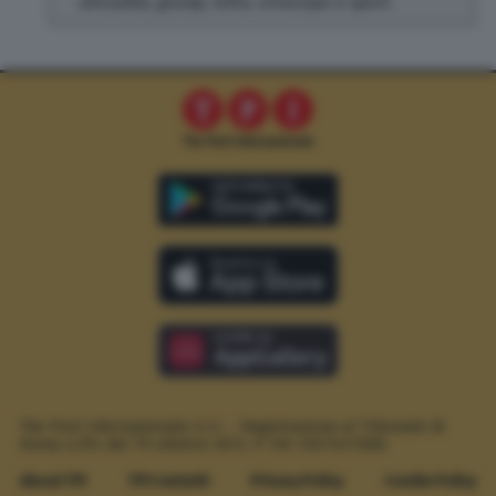
attualità, gossip, lotto, oroscopo e sport.
The Post Internazionale S.r.l. – Registrazione al Tribunale di
Roma n.294 del 19 ottobre 2012.
P. IVA 12073411006
About TPI
TPI Contatti
Privacy Policy
Cookie Policy