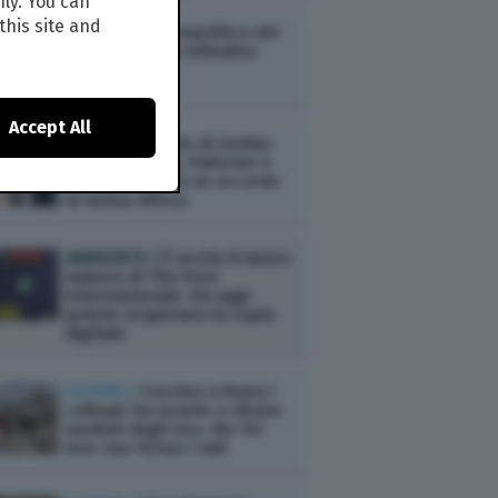
nly. You can
this site and
ESTERI /
La geopolitica del
contrasto alla solitudine
Accept All
ESTERI /
Il Patto di Gedda:
Arabia Saudita, Pakistan e
Turchia firmano un accordo
di mutua difesa
AMBIENTE /
È uscito il nuovo
numero di The Post
Internazionale. Da oggi
potete acquistare la copia
digitale
ESTERI /
Conclusi a Roma i
colloqui tra Israele e Libano
mediati dagli Usa. Ma Tel
Aviv non ferma i raid