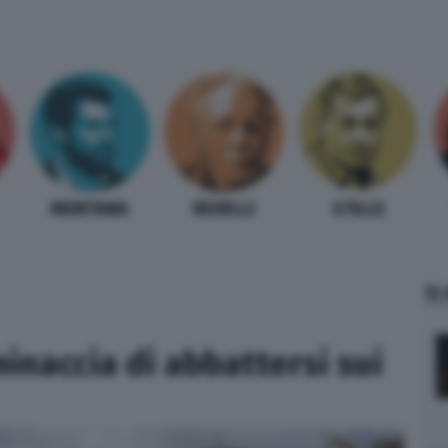
MENTANA
REVELLI
STILLE
TI
inaccia di abbattersi sui