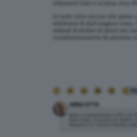
chilometri orari e si trova circa 
Le isole sono ancora alle prese
settimane fa dall’uragano Irma,
miliardi di dollari di danni nei Ca
Complessivamente 84 persone so
15
ANNA DITTA
Nata a Castelvetrano (TP) nel 19
desk news. È autrice di "Belice" (
Passaro e A. Turchi (Infinito ediz