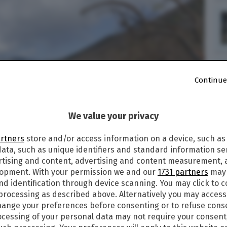
Continue
We value your privacy
artners
store and/or access information on a device, such as
ata, such as unique identifiers and standard information sen
rtising and content, advertising and content measurement,
lopment. With your permission we and our
1731 partners
may 
nd identification through device scanning. You may click to 
 processing as described above. Alternatively you may acces
ange your preferences before consenting or to refuse cons
cessing of your personal data may not require your consent
Company statunitense durante l'evacuazione delle Isole Vergini