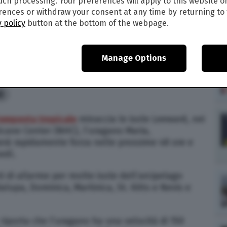
such processing. Your preferences will apply to this website o
ences or withdraw your consent at any time by returning to 
aggio di Irma, una nuova tempesta tropicale
 policy
button at the bottom of the webpage.
aibi
Manage Options
19
alle
21:05
0
tempesta tropicale
minaccia le isole Leeward, nei
icane Center (NHC), l’uragano Maria,
erà rapidamente forza nelle prossime 48 ore e
edì.
 di allarme per molte isole dell’arcipelago
dalupa, Dominica, Martinica, St. Kitts e Nevis e
iporta che l’uragano ha una velocità di 150