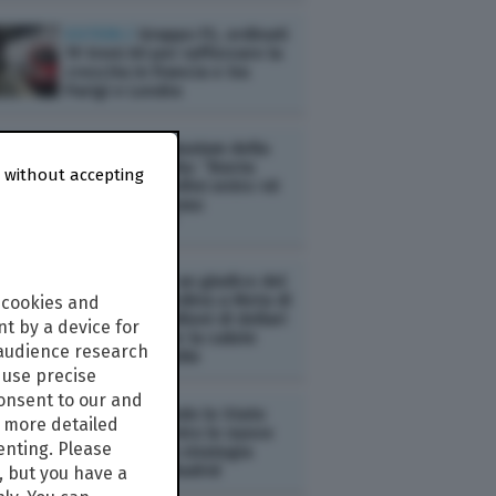
ESTERI /
Gruppo FS, ordinati
19 treni AV per rafforzare la
crescita in Francia e tra
Parigi e Londra
ESTERI /
L’ultimatum della
Spagna all’Italia: “Basta
 without accepting
controlli ai confini entro 48
ore o adotteremo
contromisure”
ESTERI /
Usa: un giudice del
New Mexico ordina a Meta di
 cookies and
versare 567 milioni di dollari
t by a device for
in un fondo per la salute
 audience research
mentale infantile
use precise
consent to our and
ESTERI /
Quando lo Stato
s more detailed
interviene contro le nuove
enting. Please
"solitudini": la strategia
nazionale di Madrid
, but you have a