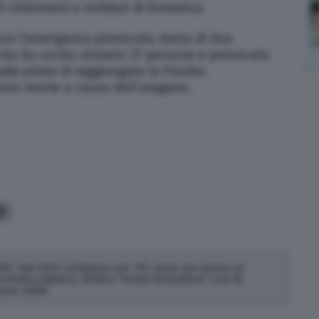
215 chilometri a nordest di Dominica.
 con l’emergenza provocata meno di due
 che ha ucciso almeno 37 persone e provocato
raibi prima di raggiungere la Florida.
no morte a causa dell’uragano.
0
91. Dal 2013 collabora con TPI, dove ora lavora al
Infinito edizioni, 2018) e "Hotel Penicillina", con M.
ioni, 2020)