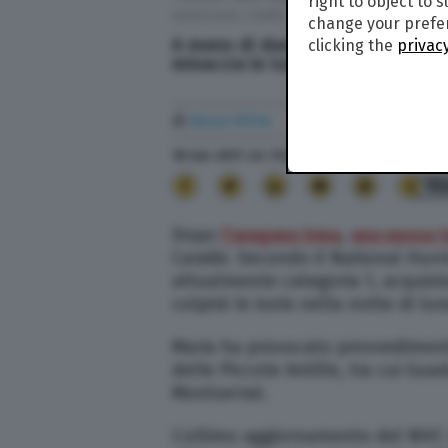
right to object to 
americane. Credit: Jonathan Drake
change your prefer
A meno di due settimane dal pass
clicking the
privacy
minaccia le isole Leeward, nei Car
di
Anna Ditta
18 Set. 2017
alle
11:20
- Aggiornato il
10 Set. 20
15
Dopo
l’uragano Irma
,
una nuova 
Caraibi. Secondo il National Hurr
attualmente categoria 1, acquist
colpirà le isole nella notte di lun
Maria ha provocato provvedimenti
delle Piccole Antille, tra cui Gua
Montserrat.
L’ultimo aggiornamento del NHC r