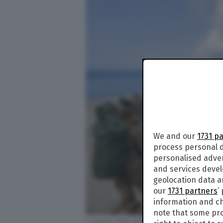
We and our
1731 p
process personal d
personalised adve
and services deve
geolocation data a
our
1731 partners
’
information and ch
note that some pro
I membri della 602nd Area Support Medical 