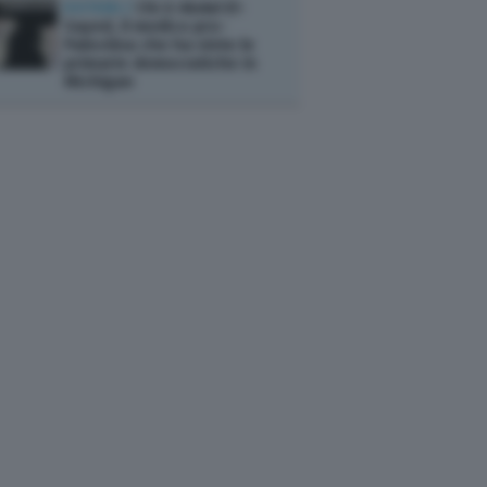
ESTERI /
Chi è Abdul El-
Sayed, il medico pro-
Palestina che ha vinto le
primarie democratiche in
Michigan