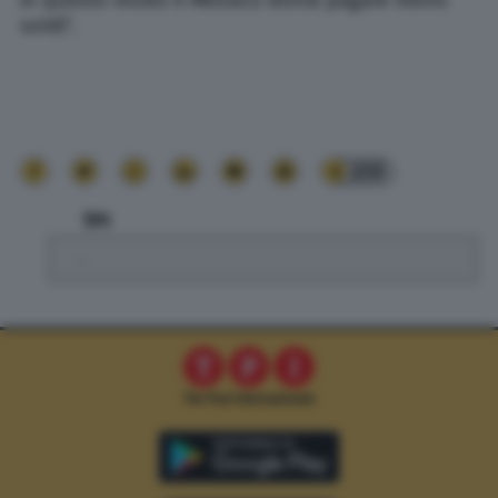
soldi”.
233
TPI
.