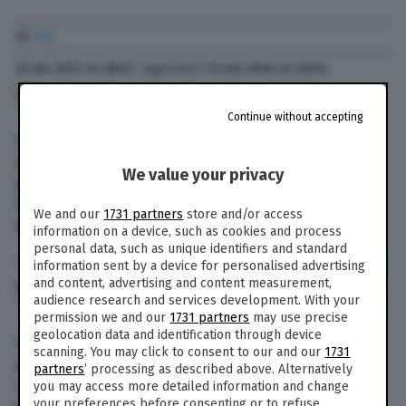
di
TPI
22 Giu. 2017
alle
08:21
- Aggiornato il
12 Set. 2019
alle
00:54
233
Continue without accepting
Il presidente degli Stati Uniti Donald Trump
ha
detto durante un comizio nell’Iowa
che nel suo
We value your privacy
progetto il muro con il Messico dovrebbe essere
ricoperto di pannelli solari. L’energia generata
We and our
1731 partners
store and/or access
permetterà di pagare il costo della barriera.
information on a device, such as cookies and process
personal data, such as unique identifiers and standard
“Un muro solare, pannelli, bellissimo! Pensateci:
information sent by a device for personalised advertising
più alto è, più ha valore”, ha spiegato Trump.
and content, advertising and content measurement,
audience research and services development. With your
“Una bella immaginazione, vero? È una mia idea”.
permission we and our
1731 partners
may use precise
geolocation data and identification through device
Il muro tra Stati Uniti e Messico è stato uno dei
scanning. You may click to consent to our and our
1731
punti principali del programma di Trump nella
partners
’ processing as described above. Alternatively
campagna elettorale per le presidenziali. Lo
you may access more detailed information and change
scopo di questa struttura è quello di bloccare
your preferences before consenting or to refuse