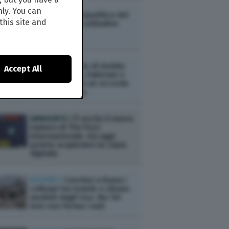
nly. You can
ESTERI /
La geopolitica del
this site and
contrasto alla solitudine
ESTERI /
Il Patto di Gedda:
Accept All
Arabia Saudita, Pakistan e
Turchia firmano un accordo
di mutua difesa
AMBIENTE /
È uscito il nuovo
numero di The Post
Internazionale. Da oggi
potete acquistare la copia
digitale
ESTERI /
Conclusi a Roma i
colloqui tra Israele e Libano
mediati dagli Usa. Ma Tel
Aviv non ferma i raid