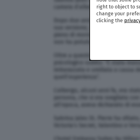
camera d’albergo di Palm Desert in
right to object to 
change your prefer
Dopo due anni, ha deciso di fare c
clicking the
privacy
sua versione, rischiava di comprom
pieno di morsi (se ne contavano c
non ha potuto calcare le passere
Oltre a questo, come ha fatto pr
psicologico subito: “È stata massa
imbarazzata e umiliata a causa de
quell’esperienza”.
L’albergo, alcuni anni fa, era st
persona, che si era svegliata con
all’epoca, aveva dichiarato di esse
Sabrina Jales St. Pierre ha sfilat
Victoria’s Secret, Valentino e Ver
L’hotel Embassy Suites by Hilton