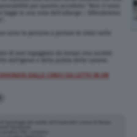
esponsabilità per quanto accaduto: “Non ci sono
– si legge in una nota dell’albergo – Difenderemo
”.
so sono le persone a portare le cimici nelle
ato di aver ingaggiato da tempo una società
lo dell’igiene e della pulizia delle camere.
DIVORATA DALLE CIMICI DA LETTO IN UN
1
di Sociologia dei media all'Università Lumsa di Roma.
seraf Facebook:
serafini.796/ LinkedIn:
ca-serafini-23bb3734/