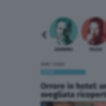
SABELLI FIORETTI
GUIDA BARDI
GAMBINO
TELESE
»
HOME
ESTERI
ESTERI
Orrore in hotel: u
svegliata ricopert