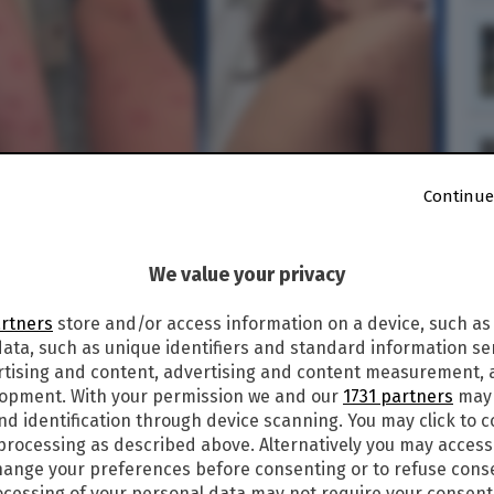
Continue
di fare causa all'albergo a due anni dai fatti:
We value your privacy
ttere la mia carriera"
artners
store and/or access information on a device, such as
ata, such as unique identifiers and standard information sen
rtising and content, advertising and content measurement,
19
alle
23:39
lopment. With your permission we and our
1731 partners
may 
1
nd identification through device scanning. You may click to 
 processing as described above. Alternatively you may acces
a pelle di dosso”. È il terribile raconto di
ange your preferences before consenting or to refuse cons
brasiliana che nel 2016 si è svegliata nella sua
cessing of your personal data may not require your consent