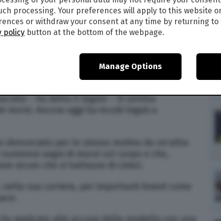
 California, negli Stati Uniti.
such processing. Your preferences will apply to this website o
ences or withdraw your consent at any time by returning to 
ausa all’hotel. L’incidente infatti, secondo la
 policy
button at the bottom of the webpage.
ettere la sua carriera: il suo corpo era infatti
irca 90), sfigurato, e per alcuni mesi la modella
lle.
Manage Options
esente il suo avvocato, c’è anche il trauma
crata – ha detto il legale – Si sentiva
i morsi. Ancora oggi ha incubi legati a
ato denunciato per lo stesso motivo da un’altra
 numerosi segni di morsi sul corpo e che,
re sicuro che si trattasse di cimici.
o, nella sua carriera, per importanti brand come
sace.
 ha replicato alle accuse della modella con una