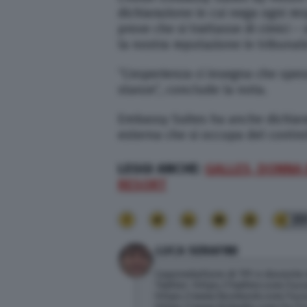
dichiarazione in cui nega ogni r
prove che si trattasse di cimici 
la nostra reputazione in tribunale
“L’esperienza ci insegna che spes
stanze”, conclude la nota.
Embassy Suites ha anche dichiar
esterna che si occupa del control
LEGGI ANCHE:
GALLES, DONNA 
RESORT
35
LUCA SERAFINI
Caporedattore di TPI e docente 
Twitter: https://twitter.com/luc
https://www.facebook.com/luca.
https://www.linkedin.com/in/lu