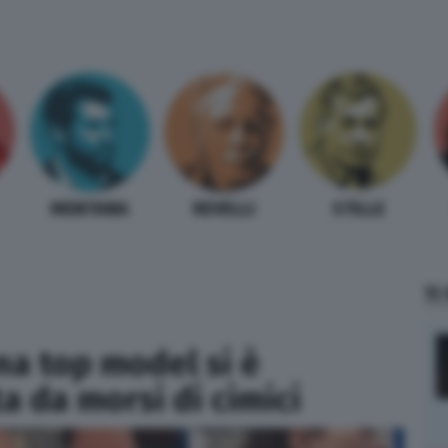
MENTANA
REVELLI
STILLE
TI
na top model si è
a da morsi di cimici