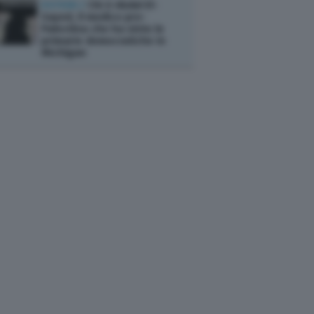
ESTERI /
Chi è Abdul El-
Sayed, il medico pro-
Palestina che ha vinto le
primarie democratiche in
Michigan