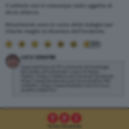
Il velivolo non è comunque stato oggetto di
alcun attacco.
Attualmente sono in corso delle indagini per
chiarire meglio la dinamica dell’incidente.
171
LUCA SERAFINI
Caporedattore di TPI e docente di Sociologia
dei media all'Università Lumsa di Roma.
Twitter: https://twitter.com/lucseraf Facebook:
https://www.facebook.com/luca.serafini.796/
LinkedIn: https://www.linkedin.com/in/luca-
serafini-23bb3734/