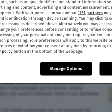
ata, such as unique identifiers and standard information sen
19
alle
23:41
rtising and content, advertising and content measurement,
6
lopment. With your permission we and our
1731 partners
may 
nd identification through device scanning. You may click to 
 processing as described above. Alternatively you may acces
L VIDEO DELLA LITE CON L’ARBITRO IN
ange your preferences before consenting or to refuse cons
”
cessing of your personal data may not require your consent
such processing. Your preferences will apply to this website o
DEO
– “Bugiardo e ladro”: si è rivolta così
ences or withdraw your consent at any time by returning to 
orso della finale femminile degli US Open – vinta
 policy
button at the bottom of the webpage.
a giapponese a vincere una finale del Grande
Manage Options
se 1981 – ha clamorosamente perso le staffe con
conferenza stampa finale, The Queen ha
he gli uomini, sui campi da tennis, sono
mia è una battaglia per le donne. Essere
 gioco per averlo chiamato ladro è una decisione
’ha infatti sanzionata per tre violazioni del