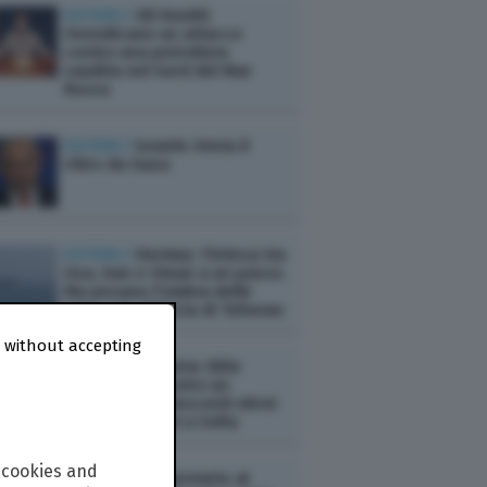
ESTERI /
Gli Houthi
rivendicano un attacco
contro una petroliera
saudita nel nord del Mar
Rosso
ESTERI /
Israele rinvia il
ritiro da Gaza
ESTERI /
Hormuz: l'intesa tra
Usa, Iran e Oman a un passo.
Ma pesano l'ombra delle
mine e la sfiducia di Teheran
 without accepting
ESTERI /
Bulgaria: blitz
neonazista contro un
gruppo di adolescenti ebrei
italiani in hotel a Sofia
 cookies and
ESTERI /
Il segretario al