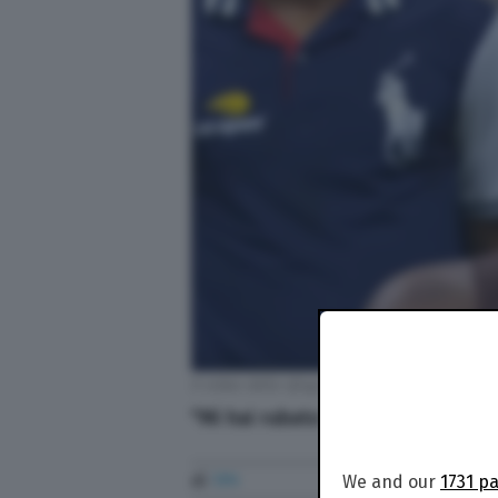
Il video dello sfogo con l'arbitro
"Mi hai rubato un punto" l'accus
di
TPI
We and our
1731 p