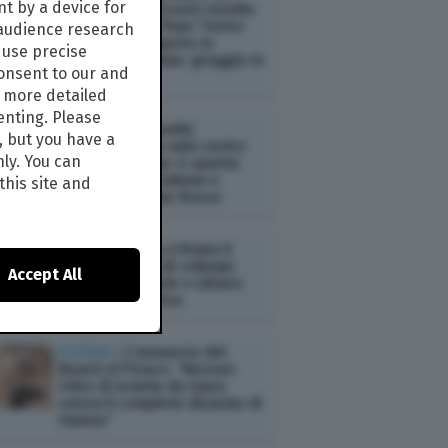
t by a device for
Tesoro Usa Bessent ventila
un'intesa con l'Iran "entro
 audience research
48 ore" per riaprire lo
use precise
Stretto di Hormuz: greggio in
consent to our and
calo
s more detailed
enting. Please
ESTERI /
Gli Houthi
, but you have a
rivendicano un raid contro
nly. You can
l'Arabia Saudita. E spunta
l'asse tra Bin Salman e
this site and
Erdogan nel Mar Rosso
ESTERI /
Al via a Roma il
settimo round di colloqui
Accept All
diretti tra Israele e Libano
mediati dagli Usa
ESTERI /
L’annuncio del
Board of Peace: “Nessun
ritiro di Israele da Gaza
senza il completo disarmo di
Hamas”