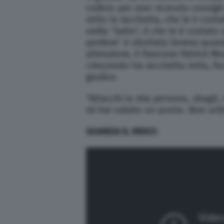
codice: per aver ricevuto consigl
rotto la racchetta, che le è cost
sedia “ladro”, il che le è costato
perdere” è sbottata Serena quan
allenatore, il francese Patrick 
crescendo tra racchetta rotta, fis
giudice.
“Attacchi la mia persona, sbagli,
mi hai rubato un punto. Non arbit
GUARDA IL VIDEO: