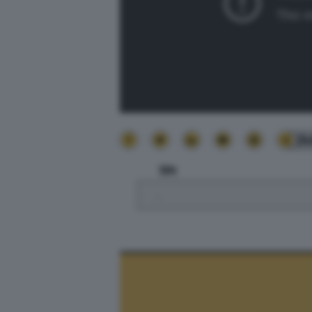
24
TPI
.