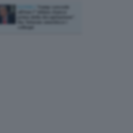
ESTERI /
Trump concede
all'Iran l’“ultima chance
prima della decapitazione”.
Ma Teheran smentisce i
colloqui