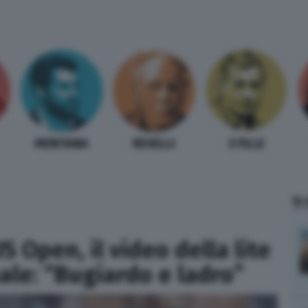
MENTANA
REVELLI
STILLE
TI
 Open, il video della lite
inale: “Bugiardo e ladro”