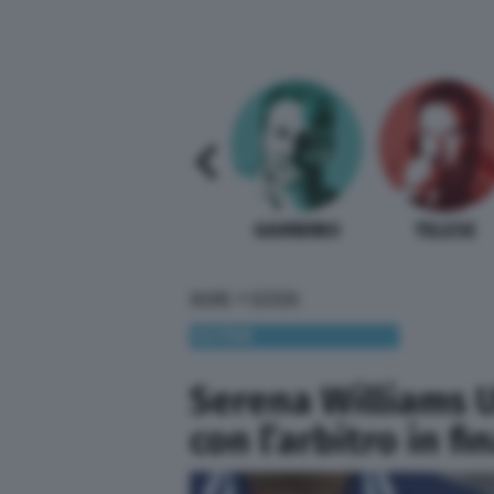
SABELLI FIORETTI
GUIDA BARDI
GAMBINO
TELESE
»
HOME
ESTERI
ESTERI
Serena Williams US
con l’arbitro in f