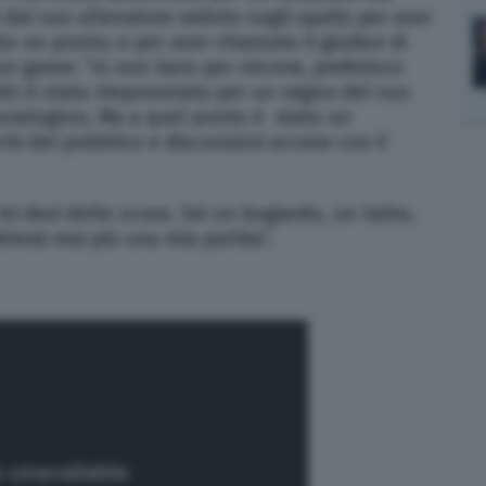
i dal suo allenatore seduto sugli spalti; per aver
ato un punto; e per aver chiamato il giudice di
 un game: “Io non baro per vincere, preferisco
do è stata rimproverata per un segno del suo
Mouratoglou. Ma a quel punto è stato un
chi del pubblico e discussioni accese con il
 mi devi delle scuse. Sei un bugiardo, un ladro,
rerai mai più una mia partita”.