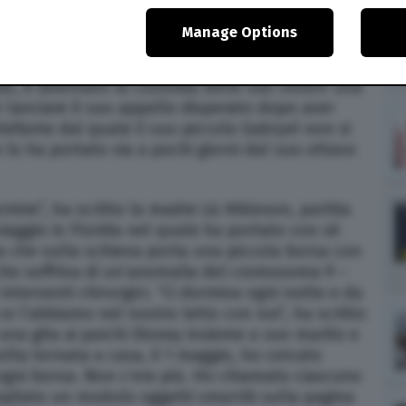
3
alle
12:51
Manage Options
0
lio, è diventato la custodia delle sue ceneri: una
r lanciare il suo appello disperato dopo aver
lefante dal quale il suo piccolo Gabryel non si
 lo ha portato via a pochi giorni dal suo ottavo
rmire”, ha scritto la madre Liz Atkinson, partita
viaggio in Florida nel quale ha portato con sé
za che sulla schiena porta una piccola borsa con
– che soffriva di un’anomalia del cromosoma 9 –
interventi chirurgici. “Ci dormiva ogni notte e da
e l’abbiamo nel nostro letto con noi”, ha scritto
a gita ai parchi Disney insieme a suo marito e
volta tornata a casa, il 1 maggio, ho cercato
ogni borsa. Non c’era più. Ho chiamato ciascuno
mpilato un modulo oggetti smarriti sulla pagina