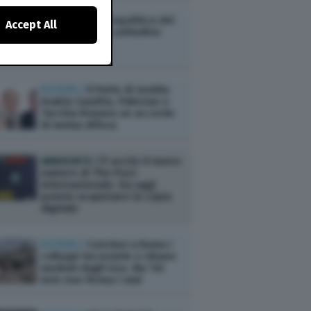
ESTERI /
La geopolitica del
Accept All
contrasto alla solitudine
ESTERI /
Il Patto di Gedda:
Arabia Saudita, Pakistan e
Turchia firmano un accordo
di mutua difesa
AMBIENTE /
È uscito il nuovo
numero di The Post
Internazionale. Da oggi
potete acquistare la copia
digitale
ESTERI /
Conclusi a Roma i
colloqui tra Israele e Libano
mediati dagli Usa. Ma Tel
Aviv non ferma i raid