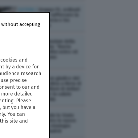
ESTERI /
Gruppo FS, ordinati
19 treni AV per rafforzare la
crescita in Francia e tra
 without accepting
Parigi e Londra
ESTERI /
L’ultimatum della
Spagna all’Italia: “Basta
controlli ai confini entro 48
ore o adotteremo
 cookies and
contromisure”
t by a device for
 audience research
ESTERI /
Usa: un giudice del
use precise
New Mexico ordina a Meta di
consent to our and
versare 567 milioni di dollari
s more detailed
in un fondo per la salute
mentale infantile
enting. Please
, but you have a
nly. You can
ESTERI /
Quando lo Stato
interviene contro le nuove
this site and
"solitudini": la strategia
nazionale di Madrid