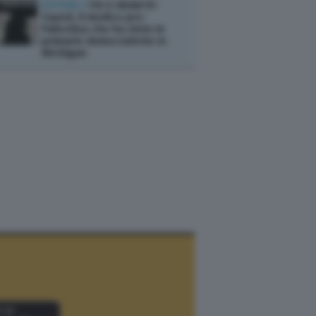
ESTERI /
Chi è Abdul El-
Sayed, il medico pro-
Palestina che ha vinto le
primarie democratiche in
Michigan