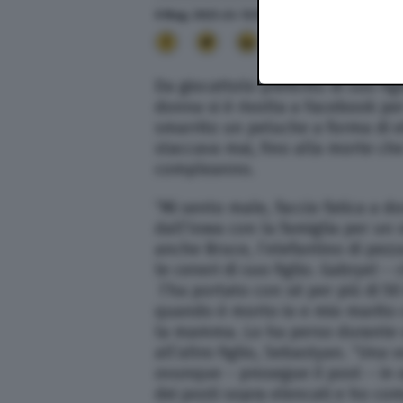
9 Mag. 2023
alle
12:50
- Aggiornato il
9 Mag. 202
17
Da giocattolo preferito di suo fig
donna si è rivolta a Facebook pe
smarrito un peluche a forma di e
staccava mai, fino alla morte che
compleanno.
“Mi sento male, faccio fatica a do
dall’Iowa con la famiglia per un 
anche Bruce, l’elefantino di pez
le ceneri di suo figlio. Gabryel 
l’ha portato con sé per più di 50 
quando è morto io e mio marito c
la mamma. Lo ha perso durante un
all’altro figlio, Sebastyan. “Una 
ovunque – prosegue il post – in 
dei posti sopra elencati e ho co