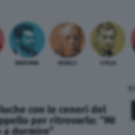
MENTANA
REVELLI
STILLE
TI
luche con le ceneri del
’appello per ritrovarlo: “MI
o a dormire”