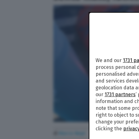
We and our
1731 p
process personal d
personalised adve
and services deve
geolocation data a
our
1731 partners
’
information and ch
note that some pro
right to object to 
change your prefer
clicking the
privacy
di
Marco Nepi