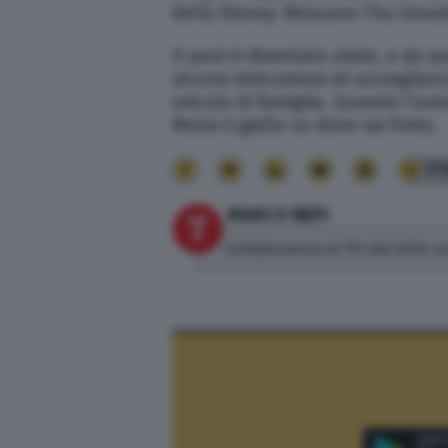
della Disney. Nessuno l’ha trovat
Il post è diventato virale, e da
alcune telecamere di sorveglianz
veicolo di famiglia. Quando l’auto
Resta il giallo su dove sia finito.
17
MARCO NEPI
Collaboratore di TPI dal 2019, sc