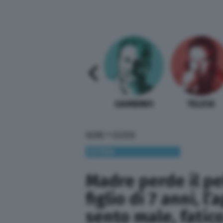
SABELLI FIORETTI
GUIDA BARDI
GAMBINO
TELESE
»
HOME
ESTERI
ESTERI
Madre perde il pe
figlio di 7 anni, l
sento male, fatic