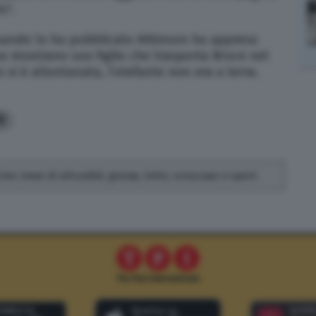
o”.
 quando lo ha pubblicato Atkinson ha appreso
a mostrano suo figlio che trasporta Bruce nel
 si è allontanata, l’elefante non era a terra.
0
rivo news di attualità, gossip, lotto, oroscopo e sport.