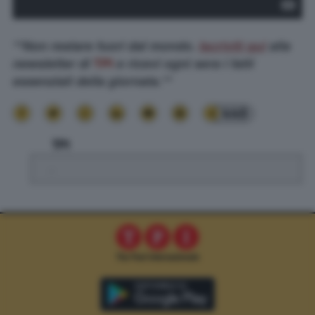
**Non restare fuori dal mondo.
Iscriviti qui
alla
newsletter di
TPI
e ricevi ogni sera i fatti
essenziali della giornata.**
440
TPI
.