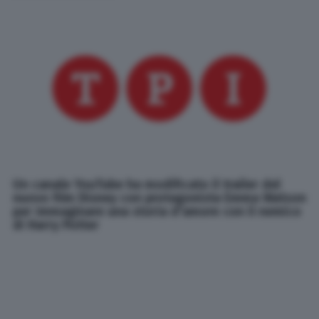
Un canale YouTube ha modificato il trailer del
nuovo film Disney con protagonista Emma Watson
per immaginare una storia d'amore con il nemico
di Harry Potter