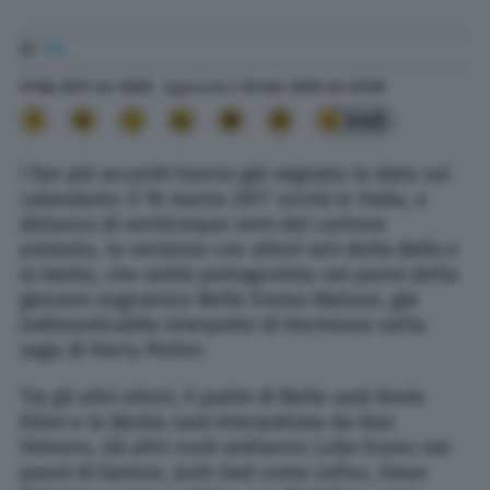
di
TPI
9 Feb. 2017
alle
13:05
- Aggiornato il
12 Set. 2019
alle
01:59
440
I fan più accaniti hanno già segnato la data sul
calendario: il 16 marzo 2017 uscirà in Italia, a
distanza di venticinque anni dal cartone
animato, la versione con attori veri della
Bella e
la bestia
, che vedrà protagonista nei panni della
giovane sognatrice Belle Emma Watson, già
indimenticabile interprete di Hermione nella
saga di Harry Potter.
Tra gli altri attori, il padre di Belle sarà Kevin
Kline e la Bestia sarà interpretata da Dan
Stevens. Gli altri ruoli vedranno Luke Evans nei
panni di Gaston, Josh Gad come LeFou, Ewan