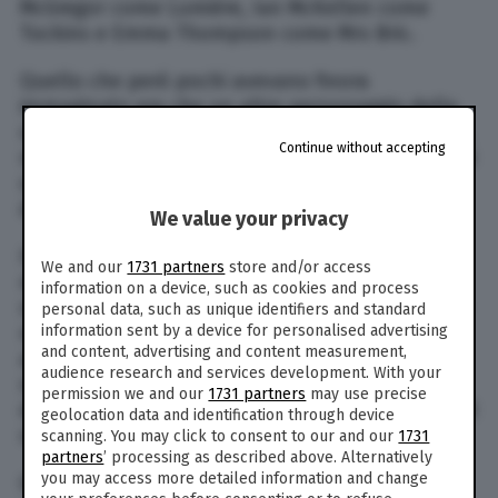
McGregor come Lumière, Ian McKellen come
Tockins e Emma Thompson come Mrs Bric.
Quello che però pochi avevano finora
immaginato era che un altro personaggio della
saga di Harry Potter potesse aggiungersi al cast,
Continue without accepting
nel ruolo di coprotagonista, ossia la Bestia: e chi
se non il cattivo per eccellenza, “Colui che non
deve essere nominato”, Lord Voldemort?
We value your privacy
Il personaggio, nemesi del giovane maghetto
We and our
1731 partners
store and/or access
nella saga nata dalla mente di J.K. Rowling, era
information on a device, such as cookies and process
stato interpretato al cinema da Ralph Fiennes, e
personal data, such as unique identifiers and standard
information sent by a device for personalised advertising
nei sette capitoli di quella storia non aveva mai
and content, advertising and content measurement,
avuto particolari momenti di intimità con la
audience research and services development. With your
strega interpretata da Emma Watson, tentando
permission we and our
1731 partners
may use precise
di combatterla in ogni modo in quanto amica del
geolocation data and identification through device
suo principale nemico.
scanning. You may click to consent to our and our
1731
partners
’ processing as described above. Alternatively
you may access more detailed information and change
Grazie al canale YouTube Pistol Shrimps è ora