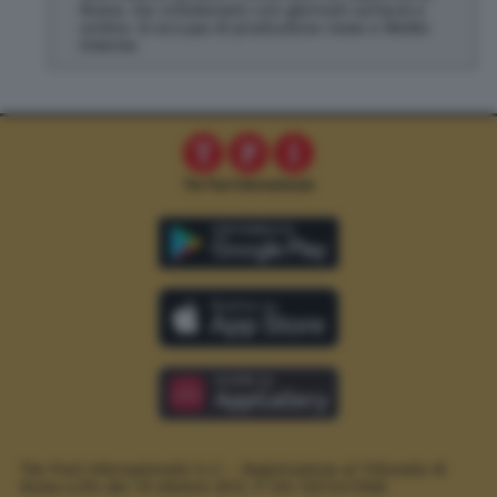
Roma. Ha collaborato con giornali cartacei e
online. Si occupa di produzione news e Medio
Oriente.
The Post Internazionale S.r.l. – Registrazione al Tribunale di
Roma n.294 del 19 ottobre 2012.
P. IVA 12073411006