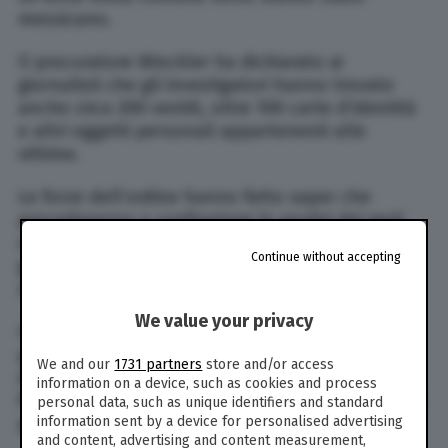
messicano.
Il procuratore Winckler ha dichiarato ai
giornalisti che gli investigatori hanno trovato
anche circa 200 vestiti, oltre 100 carte d’identità
e altri oggetti personali appartenenti alle
vittime.
Le forze dell’ordine hanno fatto saper che
procederanno a confrontare le analisi dei resti
con le informazioni presenti nei database
Continue without accepting
governativi che raccolgono i dati delle persone
scomparse.
We value your privacy
In questo modo, dovrebbe essere a breve
pubblicata una lista con le foto degli abiti e dei
We and our
1731 partners
store and/or access
documenti ritrovati, così da permettere alle
information on a device, such as cookies and process
famiglie delle persone scomparse di presentarsi
personal data, such as unique identifiers and standard
information sent by a device for personalised advertising
per un eventuale riconoscimento.
and content, advertising and content measurement,