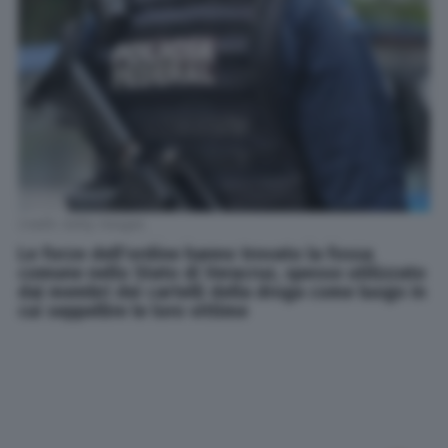
Credit: Getty Images
Le forze dell'ordine hanno trovato la fossa
comune nello Stato di Veracruz, spesso utilizzato
dai membri dei cartelli della droga come luogo in
cui seppellire le loro vittime