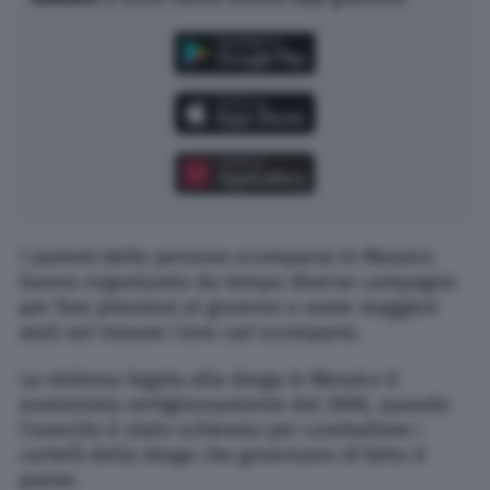
I parenti delle persone scomparse in Messico
hanno organizzato da tempo diverse campagne
per fare pressioni al governo e avere maggiori
aiuti nel trovare i loro cari scomparsi.
La violenza legata alla droga in Messico è
aumentata vertiginosamente dal 2006, quando
l’esercito è stato schierato per combattere i
cartelli della droga che governano di fatto il
paese.