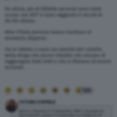
Da allora, più di 200mila persone sono state
uccise: nel 2017 è stato raggiunto il record di
28.702 vittime.
Altre 37mila persone invece risultano al
momento disperse.
Tra le vittime ci sono sia membri del cartello
della droga che alcuni cittadini che cercano di
raggiungere Stati Uniti e che si rifiutano di essere
reclutati.
100
FUTURA D'APRILE
Nata a Taranto il 13 dicembre 1993. Laureata in
Giornalismo presso l'università La Sapienza di