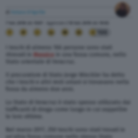
di
Futura D'Aprile
7 Set. 2018
alle
13:07
- Aggiornato il
10 Set. 2019
alle
19:02
100
I teschi di almeno 166 persone sono stati
ritrovati in
Messico
in una fossa comune, nello
Stato orientale di Veracruz.
Il procuratore di Stato Jorge Winckler ha detto
che i teschi e altri resti umani si trovavano nella
fossa da almeno due anni.
Lo Stato di Veracruz è stato spesso utilizzato dai
trafficanti di droga come luogo in cui seppellire
le loro vittime.
Nel marzo 2017, 250 teschi sono stati trovati in
un’altra fossa comune nello stesso Stato