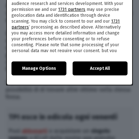
audience research and services development. With your
Gli investigatori stanno concentrando le loro
permission we and our
1731 partners
may use precise
ricerche sui teschi per calcolare il numero esatto
geolocation data and identification through device
delle vittime.
scanning. You may click to consent to our and our
1731
partners
’ processing as described above. Alternatively
Droni e radar in grado di analizzare il terreno
you may access more detailed information and change
your preferences before consenting or to refuse
sono stati impiegati per localizzare i resti della
consenting. Please note that some processing of your
vittime nella fossa comune appena scoperta e
personal data may not require your consent, but you
gli esperti forensi sono ancora a lavoro sulla
have a right to object to such processing. Your
scena del crimine, secondo quanto riferito dai
preferences will apply to this website only. You can
Manage Options
Accept All
change your preferences or withdraw your consent at
funzionari del governo locale.
any time by returning to this site and clicking the
privacy
policy
button at the bottom of the webpage.
Il procuratore Winckler non ha ancora escluso la
possibilità di di trovare altre vittime nella stessa
fossa.
TPI esce in edicola ogni venerdì
Puoi
abbonarti
o acquistare un
singolo
numero
a €2,49 dalla nostra app gratuita: