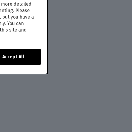
s more detailed
enting. Please
, but you have a
nly. You can
this site and
Accept All