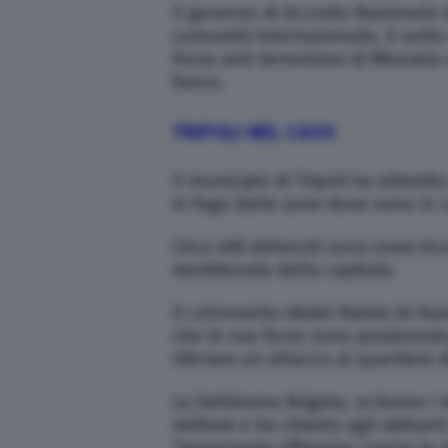
Il governo di Accordo Nazionale de
comunità internazionale, è sotto 
Forza anti terrorismo di Misurata
fuoco.
TRIPOLI NEL CAOS
Il municipio di Tripoli ha allestito
in fuga dalle zone dove sono in co
Circa 400 detenuti sono evasi du
meridionale della capitale.
Il colonnello Abdel Rahim Al-Kan
che le sue forze sono posizionat
sferrare un attacco al quartiere d
La Settimana Brigata, scrivono i 
militare e ha chiesto agli abitanti