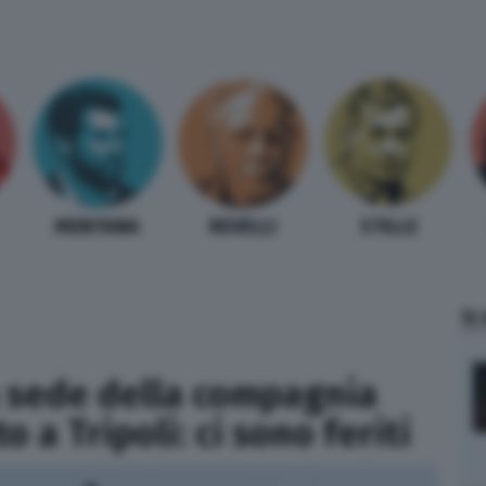
MENTANA
REVELLI
STILLE
TI
la sede della compagnia
o a Tripoli: ci sono feriti