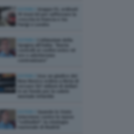
ESTERI /
Gruppo FS, ordinati
19 treni AV per rafforzare la
crescita in Francia e tra
Parigi e Londra
ESTERI /
L’ultimatum della
Spagna all’Italia: “Basta
controlli ai confini entro 48
ore o adotteremo
contromisure”
ESTERI /
Usa: un giudice del
New Mexico ordina a Meta di
versare 567 milioni di dollari
in un fondo per la salute
mentale infantile
ESTERI /
Quando lo Stato
interviene contro le nuove
"solitudini": la strategia
nazionale di Madrid