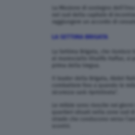
La Missione di sostegno dell’Onu i
nel sud della capitale di incontr
raggiungere un accordo di cessate
LA SETTIMA BRIGATA
La Settima Brigata, che riunisce t
al maresciallo Khalifa Haftar, si 
prima della tregua.
Il leader della Brigata, Abdel Ra
combattere fino a quando le mili
sicurezza sarà ripristinata”.
Le milizie sono riuscite nei giorn
quartieri situati nella zone sud d
strade che conducono verso l’aer
scontri.