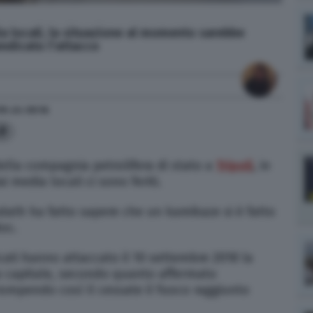
a locali, la situazione al momento sarebbe
ndicato l'attacco
19
alle
09:16
9
ella compagnia petrolifera di stato a
Tripoli
, in
i media locali ci sono feriti.
Hadath ha fatto sapere che un kamikaze si è fatto
oc.
cati hanno attaccato il 10 settembre 2018 la
 capitale, secondo quanto affermato
rompendo così il cessate il fuoco raggiunto