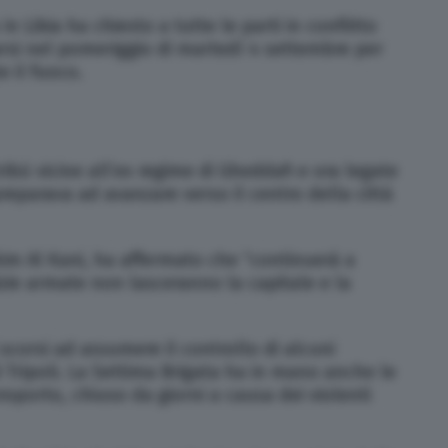
n Libia ha chiesto a tutte le parti in conflitto
arsi nel pomeriggio di martedì 4 settembre per
 il fuoco.
ribù vicine all’ex regime di Gheddafi e ora legate
preparava ad avanzare verso il centro della città
him Al Kani, ha affermato che “continuerà a
zie armate non lasceranno la capitale e la
i scorsi ad assumere il controllo di alcuni
i Tripoli. La Settima Brigata ha in mano anche le
oporto, chiuso da giorni a causa dei violenti