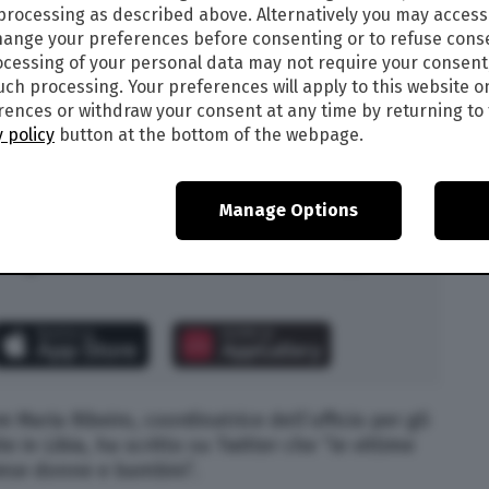
acificazione del paese.
 processing as described above. Alternatively you may acces
ange your preferences before consenting or to refuse cons
cessing of your personal data may not require your consent
such processing. Your preferences will apply to this website o
ences or withdraw your consent at any time by returning to 
ità libiche, il bilancio degli scontri è finora di
 policy
button at the bottom of the webpage.
, mentre 1.825 famiglie risultano sfollate.
 venerdì
Manage Options
singolo numero
a €2,49 dalla nostra app
 Maria Ribeiro, coordinatrice dell’ufficio per gli
e in Libia, ha scritto su Twitter che “le vittime
prese donne e bambini”.