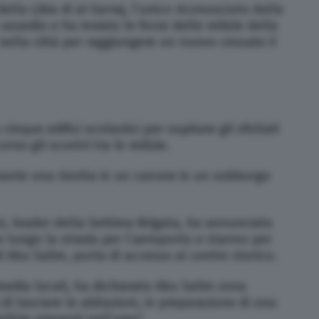
lla Libia di al-Sarraj, l’unico riconosciuto dalla
assedio e ha inviato le forze delle milizie della
 nella città per raggiungere un nuovo cessate il
 cinque edifici scolastici per ospitare gli sfollati
rso gli scontri tra le milizie.
rante una rivolta in un carcere in un sobborgo
i, leader della Settima Brigata, ha annunciato
e lungo la strada per l’aeroporto e stanno per
i Abu Salim, porta di accesso al centro storico.
media locali, ha dichiarato Abu Salim zona
 di lasciare le abitazioni, in preparazione di una