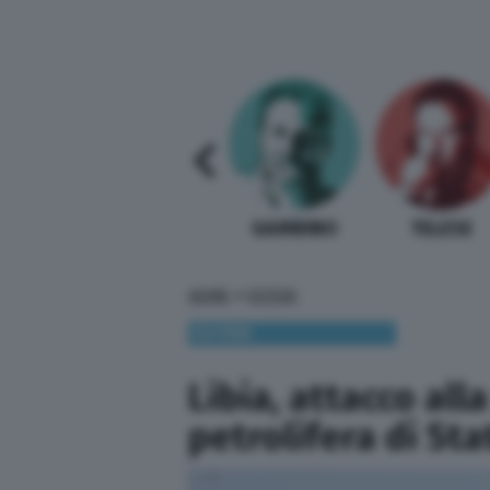
SABELLI FIORETTI
GUIDA BARDI
GAMBINO
TELESE
»
HOME
ESTERI
ESTERI
Libia, attacco al
petrolifera di Stat