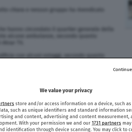
utto chiara e nessun gruppo ha rivendicato
iche hanno circondato il quartier generale della
nte alcune ambulanze, secondo quanto
-Ahrar TV.
’edificio con alcuni ostaggi, secondo quanto
 di deterrenza.
Continue
giunto un accordo per il cessate il fuoco proprio
anto riferito da fonti delle Nazioni Unite.
We value your privacy
lla capitale gli scontri tra le milizie sono andati
ima del cessate il fuoco e il tentativo del
artners
store and/or access information on a device, such as
rio per fermare le violenze ha dichiarato lo
stato
ata, such as unique identifiers and standard information sen
etto.
rtising and content, advertising and content measurement,
lopment. With your permission we and our
1731 partners
may 
ibadito che non ci sarà alcun intervento militare
nd identification through device scanning. You may click to 