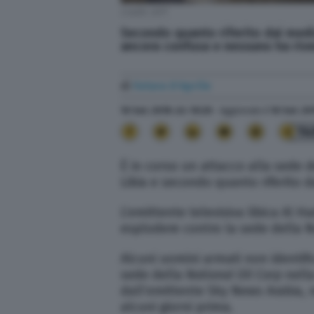
Credit: AFP
Secondo quanto riferito dai medi
ancora confusa e nessuno ha rive
di
Futura D'Aprile
10 Set. 2018
alle
10:20
- Aggiornato il
10 Set. 20
14
È in corso un attacco alla sede d
Libia e secondo quanto riferito da
L’emittente televisiva libica Al 
esplodere contro la sede della N
Alcuni uomini armati non identifi
sede della
National Oil Corp
nella
dall’emittente Sky News Arabia, 
alcuni giorni prima.