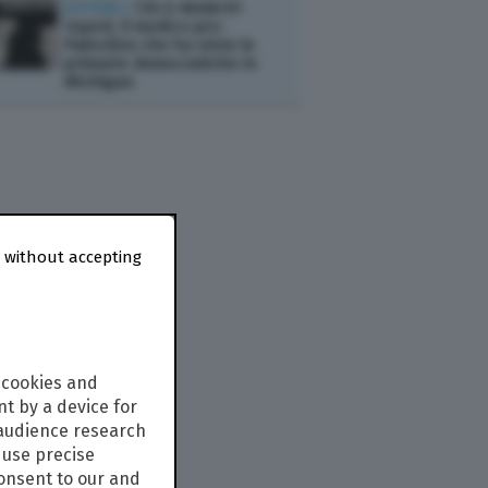
ESTERI /
Chi è Abdul El-
Sayed, il medico pro-
Palestina che ha vinto le
primarie democratiche in
Michigan
 without accepting
 cookies and
t by a device for
 audience research
use precise
consent to our and