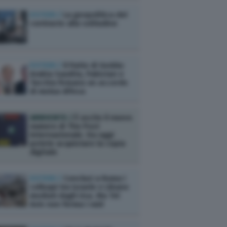
ESTERI /
La geopolitica del
contrasto alla solitudine
ESTERI /
Il Patto di Gedda:
Arabia Saudita, Pakistan e
Turchia firmano un accordo
di mutua difesa
AMBIENTE /
È uscito il nuovo
numero di The Post
Internazionale. Da oggi
potete acquistare la copia
digitale
ESTERI /
Conclusi a Roma i
colloqui tra Israele e Libano
mediati dagli Usa. Ma Tel
Aviv non ferma i raid