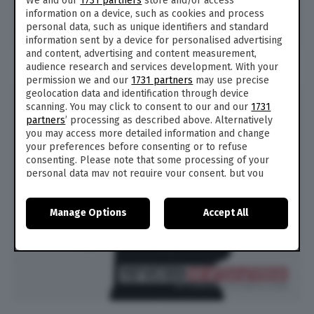
We and our
1731 partners
store and/or access
information on a device, such as cookies and process
personal data, such as unique identifiers and standard
information sent by a device for personalised advertising
and content, advertising and content measurement,
audience research and services development. With your
permission we and our
1731 partners
may use precise
geolocation data and identification through device
scanning. You may click to consent to our and our
1731
partners
’ processing as described above. Alternatively
you may access more detailed information and change
your preferences before consenting or to refuse
consenting. Please note that some processing of your
personal data may not require your consent, but you
have a right to object to such processing. Your
preferences will apply to this website only. You can
Manage Options
Accept All
change your preferences or withdraw your consent at
any time by returning to this site and clicking the
privacy
policy
button at the bottom of the webpage.