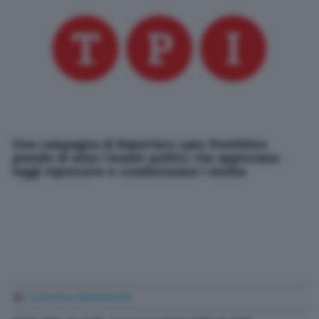
Una campagna di Reporters sans frontières
prende di mira i leader politici che approvano
leggi repressive e condizionano i media
di
Caterina Michelotti