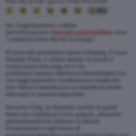
16 Dic. 2014
alle
14:33
- Aggiornato il
11 Set. 2019
alle
01:52
286
Per l’organizzazione a difesa
dell’informazione
Reporters sans frontières
,
sono
“i predatori della libertà di stampa”.
Si tratta del presidente cinese Xi Jinping, il russo
Vladimir Putin, il siriano Bashar al Assad, il
nordcoreano Kim Jong-un e l’ex
presidente iraniano Mahmoud Ahmadinejad che
con leggi repressive condizionano i media del
loro Paese e impediscono ai cittadini di essere
informati in maniera imparziale.
Secondo l’Ong, le massime cariche di questi
Paesi non rispettano il loro popolo, attuando
provvedimenti che limitano la libertà
d’espressione e ogni forma di
opposizione.
Reporters sans frontières
li vede così: