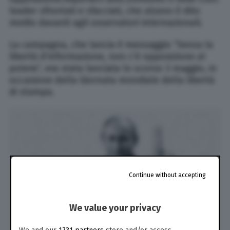
leader sfrontati e sfacciati, che alzano il dito
medio davanti agli osservatori internazionali.
La campagna, che lancia il messaggio “Senza la
libertà d’informazione, non c’è opposizione al
potere”, era stata lanciata lo scorso 3 maggio, in
occasione della Giornata mondiale della libertà
di stampa.
Continue without accepting
We value your privacy