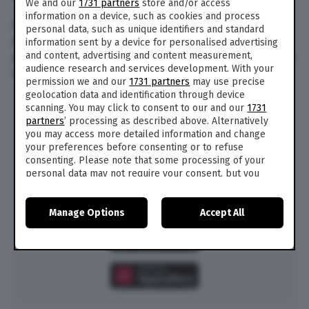
We and our
1731 partners
store and/or access
information on a device, such as cookies and process
I due uomini hanno confessato l’omicidio anni
personal data, such as unique identifiers and standard
dopo in un’intervista rilasciata ad una rivista
information sent by a device for personalised advertising
americana, ma non furono coinvolti nuovamente
and content, advertising and content measurement,
audience research and services development. With your
nelle indagini.
permission we and our
1731 partners
may use precise
geolocation data and identification through device
scanning. You may click to consent to our and our
1731
TPI esce in edicola ogni venerdì
partners
’ processing as described above. Alternatively
you may access more detailed information and change
Puoi
abbonarti
o acquistare un
singolo
your preferences before consenting or to refuse
consenting. Please note that some processing of your
numero
a €2,49 dalla nostra app gratuita:
personal data may not require your consent, but you
have a right to object to such processing. Your
preferences will apply to this website only. You can
Manage Options
Accept All
change your preferences or withdraw your consent at
any time by returning to this site and clicking the
privacy
policy
button at the bottom of the webpage.