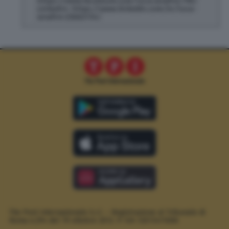
https://www.facebook.com/luca.serafini.796/
LinkedIn: https://www.linkedin.com/in/luca-
serafini-23bb3734/
The Post Internazionale S.r.l. – Registrazione al Tribunale di
Roma n.294 del 19 ottobre 2012.
P. IVA 12073411006