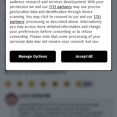
360
audience research and services development. With your
permission we and our
1731 partners
may use precise
geolocation data and identification through device
In Burkina Faso, uomini armati, probabilmente
scanning. You may click to consent to our and our
1731
jihadisti, hanno fatto irruzione questa mattina
partners
’ processing as described above. Alternatively
nella parrocchia di Beato Isidore Bakanja di
you may access more detailed information and change
Bablo, uccidendo il sacerdote Abbé Siméon
your preferences before consenting or to refuse
consenting. Please note that some processing of your
Yampa, 34 anni, e cinque fedeli all’inizio della
personal data may not require your consent, but you
messa.
have a right to object to such processing. Your
preferences will apply to this website only. You can
Le autorità locali hanno mandato squadre sul
Manage Options
Accept All
change your preferences or withdraw your consent at
posto.
any time by returning to this site and clicking the
privacy
policy
button at the bottom of the webpage.
NOTIZIA IN AGGIORNAMENTO
360
LUCA SERAFINI
Caporedattore di TPI e docente di Sociologia
dei media all'Università Lumsa di Roma.
Twitter: https://twitter.com/lucseraf Facebook: