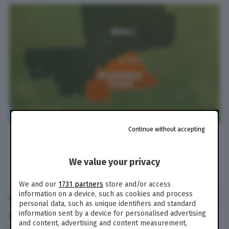
Continue without accepting
We value your privacy
We and our
1731 partners
store and/or access
information on a device, such as cookies and process
di
Luca Serafini
personal data, such as unique identifiers and standard
information sent by a device for personalised advertising
12 Mag. 2019
alle
16:46
- Aggiornato il
9 Set. 2019
alle
19:32
and content, advertising and content measurement,