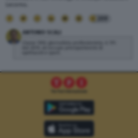
Lecornu.
209
ANTONIO SCALI
Classe 1992, giornalista professionista. A TPI
dal 2019, mi occupo principalmente di
spettacoli e sport.