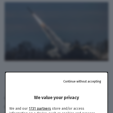
Continue without accepting
We value your privacy
di
Antonio Scali
28 Gen. 2023
alle
15:10
- Aggiornato il
29 Gen. 2023
alle
08:01
We and our
1731 partners
store and/or access