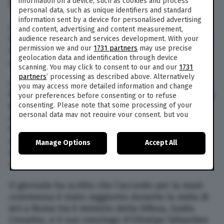
information on a device, such as cookies and process
209
personal data, such as unique identifiers and standard
information sent by a device for personalised advertising
La Difesa smentisce l’accordo Roma-Parigi per
and content, advertising and content measurement,
l’acquisto congiunto di 700 missili Aster-30 per il
audience research and services development. With your
permission we and our
1731 partners
may use precise
sistema di difesa aerea Samp-T, da destinare
geolocation data and identification through device
all’Ucraina.
scanning. You may click to consent to our and our
1731
partners
’ processing as described above. Alternatively
In merito a notizie circolate su alcuni media
you may access more detailed information and change
francesi, si precisa che “si tratta di notizie prive di
your preferences before consenting or to refuse
consenting. Please note that some processing of your
fondamento e che, nel corso dell’incontro tra il
personal data may not require your consent, but you
ministro della Difesa Italiano e il suo omologo
have a right to object to such processing. Your
francese, non è stato firmato, discusso e
preferences will apply to this website only. You can
nemmeno accennato ad alcun contratto in
Manage Options
Accept All
change your preferences or withdraw your consent at
materia di forniture militari”. La notizia è
any time by returning to this site and clicking the
privacy
policy
button at the bottom of the webpage.
riportata dal quotidiano francese l’Opinion.
Il giornale ha scritto che l’accordo per la maxi-
commessa è stato raggiunto durante la visita di
ieri a Roma tra il ministro della Difesa, Guido
Crosetto, e il suo omologo d’Oltralpe Sébastien