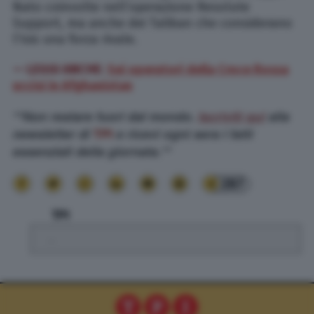
Nato coinvolte nell’operazione Resolute
Support, ma anche dei Taliban che considerano
l’Isis una forza rivale.
— LEGGI ANCHE:
Sei operatori della Croce Rossa
uccisi in Afghanistan
**Non restare fuori dal mondo.
Iscriviti qui
alla
newsletter di
TPI
e ricevi ogni sera i fatti
essenziali della giornata.**
287
TPI
.