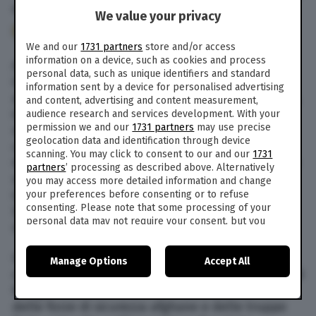
9 Feb. 2017
alle
12:48
- Aggiornato il
10 Set. 2019
alle
21:47
We value your privacy
287
We and our
1731 partners
store and/or access
information on a device, such as cookies and process
Almeno undici miliziani dell’Isis sono stati uccisi
personal data, such as unique identifiers and standard
in due diversi raid condotti da droni militari
information sent by a device for personalised advertising
americani nella provincia orientale di Nangarhar,
and content, advertising and content measurement,
in Afghanistan. Lo rende noto l’agenzia di
audience research and services development. With your
permission we and our
1731 partners
may use precise
stampa
Pajhwok
giovedì 9 febbraio 2017. Nel
geolocation data and identification through device
corso della prima operazione nel distretto di
scanning. You may click to consent to our and our
1731
Haska Mena sono morti nove miliziani e altri due
partners
’ processing as described above. Alternatively
sono rimasti feriti. Il secondo raid ha ucciso
you may access more detailed information and change
invece due jihadisti nel distretto di Achin.
your preferences before consenting or to refuse
consenting. Please note that some processing of your
Secondo le autorità afghane nessun civile è
personal data may not require your consent, but you
rimasto coinvolto.
have a right to object to such processing. Your
preferences will apply to this website only. You can
Il sedicente Stato islamico sta tentando di
Manage Options
Accept All
change your preferences or withdraw your consent at
consolidare la propria presenza nella provincia di
any time by returning to this site and clicking the
privacy
policy
button at the bottom of the webpage.
Nangarhar, ma incontra la resistenza non solo
delle forze di sicurezza afghane e delle truppe