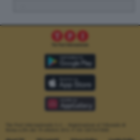
.
The Post Internazionale S.r.l. – Registrazione al Tribunale di
Roma n.294 del 19 ottobre 2012.
P. IVA 12073411006