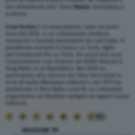
non dimenticare mai”.
Piero
Melati
, Giornalista e
scrittore.
Cosa Vostra
è un’associazione, nata nei primi
mesi del 2015, a cui collaborano studenti,
laureandi e laureati provenienti da tutt’Italia. Il
presidente onorario è Franco La Torre, figlio
dell’onorevole Pio La Torre. Da quasi due anni
l’associazione cura insieme ad Attilio Bolzoni il
blog Mafie su
la
Repubblica
. Nel 2018 ha
partecipato alla stesura del libro Giornalisti in
terre di mafia (Melampo Editore) e nel 2019 ha
pubblicato il libro Mafia come M. La criminalità
organizzata nel Nordest spiegata ai ragazzi (Linea
Edizioni).
153
REDAZIONE TPI