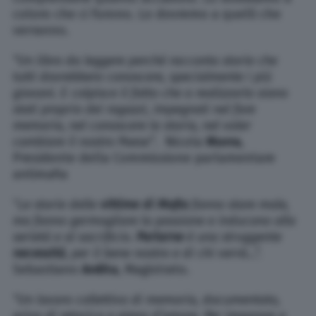
coloro che ci furono. Lo dovremo a quelli che
verranno.
“Un libro da leggere perché racconta storie che
tutti dovrebbero conoscere, specialmente i più
giovani. E colpisce il fatto che a realizzarlo siano
stati proprio dei ragazzi, impegnati nel fare
memoria, nel conoscere la storia, nel voler
cambiare il nostro Paese”
. Nicola
Morra
,
Presidente della Commissione parlamentare
antimafia
“
Le storie delle
vittime di Mafia
fanno stare male,
ma fanno germogliare la passione e inducono alla
serietà e al sacrificio.
Parlarne
è una struggente
necessità
, per il bene nostro e di chi verrà…”.
Sebastiano
Ardita
, Magistrato.
“Un lavoro collettivo di memoria, documentato,
privo di retorica e pieno d’amore. Per imparare a