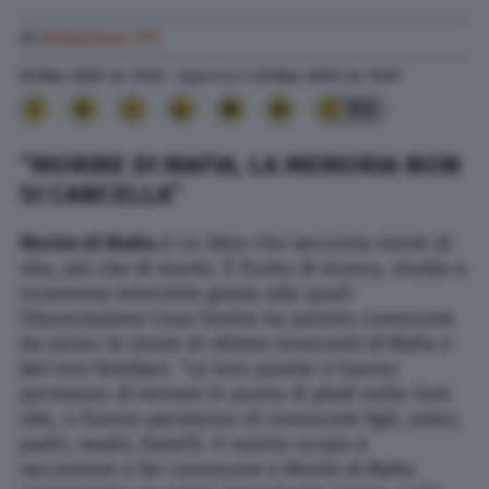
di
Redazione TPI
20 Nov. 2020
alle
15:01
- Aggiornato il
20 Nov. 2020
alle
15:07
153
“MORIRE DI MAFIA, LA MEMORIA NON
SI CANCELLA”
Morire di Mafia
è un libro che racconta storie di
vita, più che di morte. È frutto di ricerca, studio e
numerose interviste grazie alle quali
l’Associazione Cosa Vostra ha potuto conoscere
da vicino le storie di vittime innocenti di Mafia e
dei loro familiari. “Le loro parole ci hanno
permesso di entrare in punta di piedi nelle loro
vite, ci hanno permesso di conoscere figli, amici,
padri, madri, fratelli. Il nostro scopo è
raccontare e far conoscere e Morire di Mafia