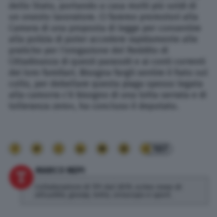
dello Stato, portando a casa molti più soldi di
un onesto lavoratore. Ci faremo promotori alla
Camera di una proposta di legge per consentire
alla polizia di poter accedere rapidamente alle
pratiche per l’erogazione del Reddito di
Cittadinanza di questi parassiti e ai conti correnti
dei loro familiari. Bisogna fargli sentire il fiato sul
collo, per debellare questa piaga spesso legata
alla camorra c’è bisogno di una lotta serrata e di
tolleranza zero», ha concluso il deputato.
107
MARCO NEPI
Collaboratore di TPI dal 2019, scrivo news di
attualità, gossip, lotto, oroscopo e sport.