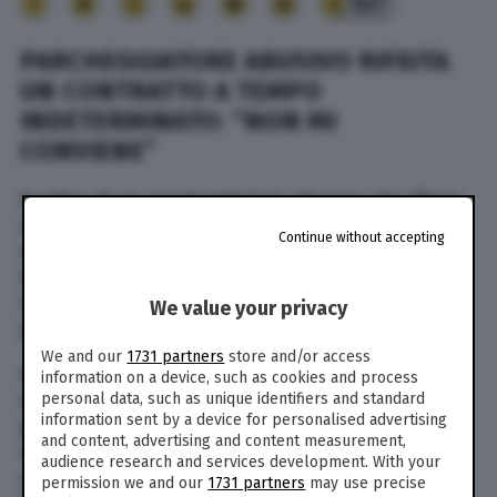
107
PARCHEGGIATORE ABUSIVO RIFIUTA
UN CONTRATTO A TEMPO
INDETERMINATO: “NON MI
CONVIENE”
Il video di un parcheggiatore abusivo che rifiuta
un contratto a tempo indeterminato è diventato
Continue without accepting
virale su TikTok. Le immagini mostrano due finti
imprenditori che offrono un lavoro stabile e
regolare a un uomo che lavora in nero,
We value your privacy
percependo inoltre il Reddito di cittadinanza.
We and our
1731 partners
store and/or access
Il parcheggiatore abusivo rifiuta l’offerta: “Non
information on a device, such as cookies and process
personal data, such as unique identifiers and standard
mi conviene”. Nonostante la paga mensile sia
information sent by a device for personalised advertising
pari a 1.500 euro. Non è chiaro se il video sia
and content, advertising and content measurement,
reale o voglia solo inviare un certo messaggio a
audience research and services development. With your
chi lo guarda. Ma il deputato di Alleanza Verdi-
permission we and our
1731 partners
may use precise