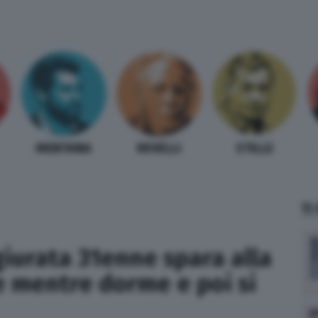
MENTANA
REVELLI
STILLE
TI
iurata 31enne spara alla
mentre dorme e poi si