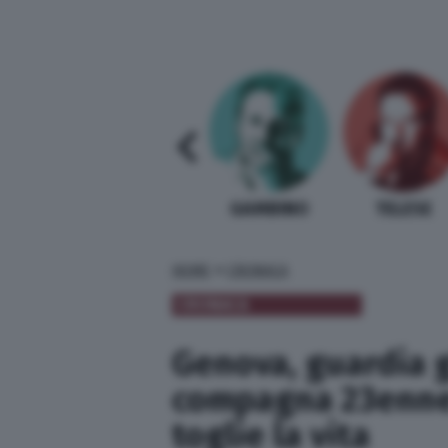
SABELLI FIORETTI
GUIDA BARDI
GAMBINO
TELESE
»
HOME
CRONACA
CRONACA
Genova, guardia g
compagna 23enne 
toglie la vita