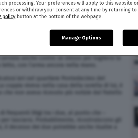
such processing. Your preferences will apply to this website o
1
ences or withdraw your consent at any time by returning to 
 policy
button at the bottom of the webpage.
a una segnalazione, gli inquirenti l’hanno trovata
letto: Giulia Donato, 23enne di Genova, è stata
danzato Andrea Incorvaia, guardia giurata di 31
Manage Options
 servizio anche contro se stesso per togliersi la
a letto, con l’arma ancora nella mano.
ficatosi ieri nel quartiere Pontedecimo del
La coppia viveva nella casa della sorella di lui, è
o che non aveva ricevuto più notizie dal fratello
di frequenti litigi tra i due, al punto che –
per lasciarsi. Probabilmente, ricostruiscono gli
evi, il decesso dei due potrebbe anche risalire a