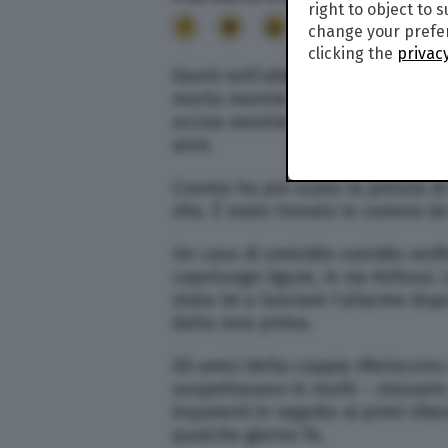
right to object to 
14
change your prefer
clicking the
privacy
Giunti nell’abitazione in seguito 
morta mentre era ancora nel suo 
uccisa mentre dormiva dal suo fi
anni.
L’uomo ha poi usato la pistola di
vita. È stato trovato in camera d
Un caso di omicidio-suicidio veri
capoluogo ligure, in via Anfossi. 
stata lei a lanciare l’allarme dop
dalla sera prima.
Gli amici della coppia riferiscono 
sospettavano in molti – stessero 
inquirenti in seguito ai primi rili
qualche giorno fa.