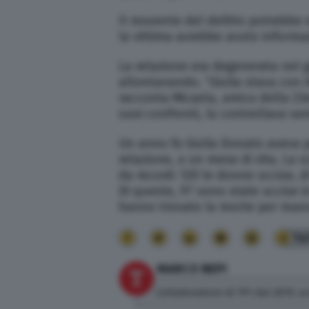
Il movente del delitto potrebbe 
la vittima avrebbe avuto informa
La relazione era degenerata nel g
allontanando. “Giulia stava con 
racconta Micaela, amica della 23
suoi confronti, la controllava se
Un anno fa Giulia Donato aveva p
relazione, a un mese di vita. La s
da record: 120 le donne uccise, di
Di queste, 97 sono state uccise in
hanno trovato la morte per mano 
14
MARCO NEPI
Collaboratore di TPI dal 2019, sc