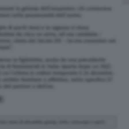
essere la gelosia dell’assassino: chi conosceva
zioni sulla possessività dell’uomo.
iro di pochi mesi e la ragazza si stava
Andrea da circa un anno, ed era cambiata –
enne, citata dal
Secolo XIX
– lui era ossessivo nei
mpre”.
erso la figlioletta, avuta da una precedente
cia di femminicidi in Italia riparte dopo un 2022
 cui l’ultima in ordine temporale il 24 dicembre.
 ambito familiare o affettivo, nello specifico 57
del partner o dell’ex.
1
rivo news di attualità, gossip, lotto, oroscopo e sport.