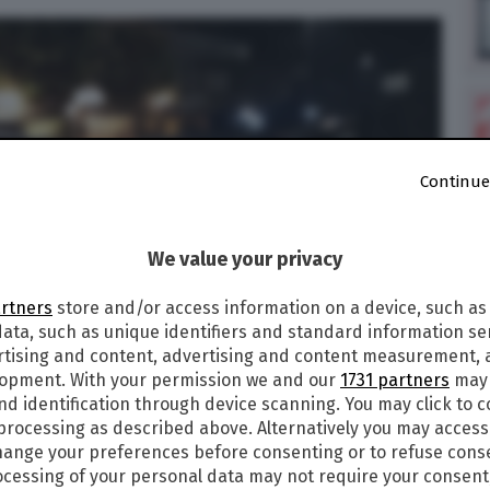
Continue
We value your privacy
artners
store and/or access information on a device, such as
ata, such as unique identifiers and standard information sen
rtising and content, advertising and content measurement,
lopment. With your permission we and our
1731 partners
may 
nd identification through device scanning. You may click to 
 processing as described above. Alternatively you may acces
ange your preferences before consenting or to refuse cons
cessing of your personal data may not require your consent
3
alle
07:37