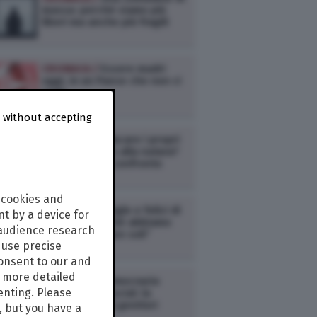
massa: perché siamo più
liberi ma anche più fragili
CRONACA /
Essere madri
oggi, in un Paese che non ci
vede
 without accepting
CRONACA /
Educare i propri
figli alla città o alla natura?
Due modelli a confronto
 cookies and
CRONACA /
Single e felici di
t by a device for
esserlo: “Perché abbiamo
 audience research
scelto di restare soli”
use precise
consent to our and
s more detailed
CRONACA /
Democrazia
enting. Please
domestica e social: la
rivoluzione dei genitori
, but you have a