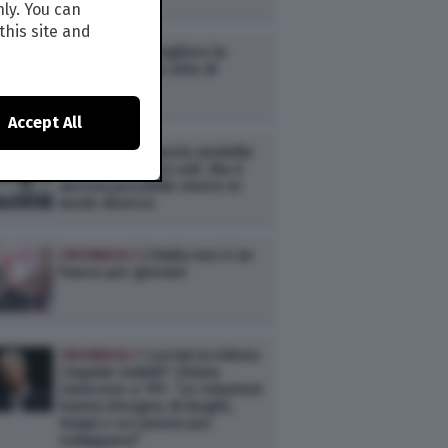
Millennials
nly. You can
this site and
CRONACA /
Scegliere la
semplicità è un atto di
resistenza
Accept All
CRONACA /
Questo modello
di vita ci ha resi soli. Ma è
ancora possibile vivere in
modo diverso
CRONACA /
L’Italia non è un
Paese per giovani
CRONACA /
I social uccidono
i legami stabili? Chiara
Saraceno a TPI: “Le relazioni
hanno bisogno di luoghi,
tempi e occasioni per
svilupparsi”