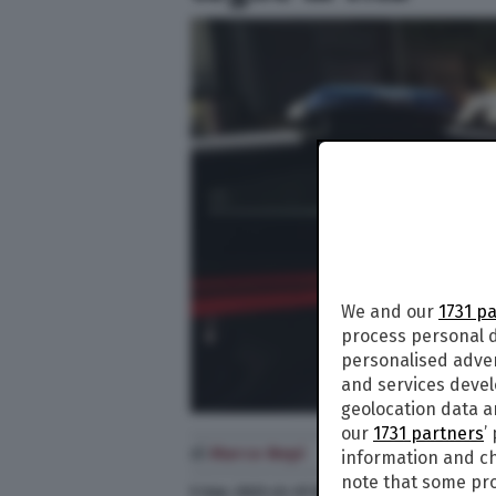
We and our
1731 p
process personal d
personalised adve
and services deve
geolocation data a
our
1731 partners
’
di
Marco Nepi
information and ch
note that some pro
5 Gen. 2023
alle
07:36
- Aggiornato il
5 Gen. 202