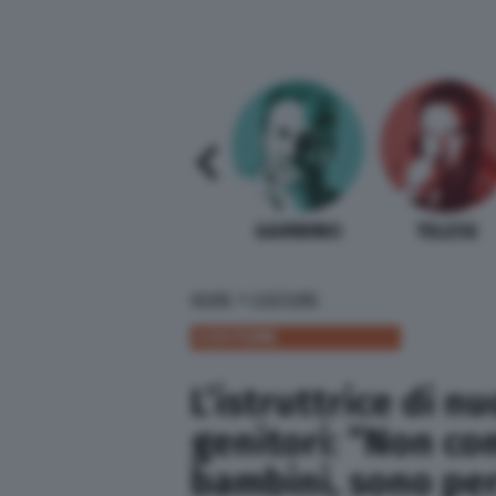
SABELLI FIORETTI
GUIDA BARDI
GAMBINO
TELESE
»
HOME
COSTUME
COSTUME
L’istruttrice di n
genitori: “Non co
bambini, sono per