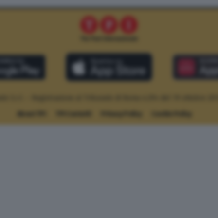
le S.r.l. – Registrazione al Tribunale di Roma n.294 del 19 ottobre 20
About TPI
TPI Contatti
Privacy Policy
Cookie Policy