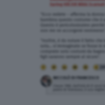
Spring Hill ISR Nikki Scarnat
“Ecco vedete – afferma la donna i
bambina questo costume che è azz
Questo è pericolosissimo perché s
non me ne accorgerei nemmeno”
“Inoltre, è da notare il fatto che
sola… vi immaginate se fosse in 
comprate solo costumi da bagno m
figli saranno sempre al sicuro”.
29
NICCOLÒ DI FRANCESCO
Classe 1982, dall'età di 21 anni
padre di Tommaso, il suo miglior 