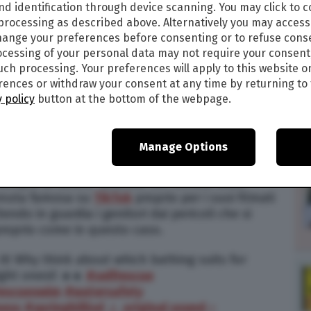
nd identification through device scanning. You may click to 
1
 processing as described above. Alternatively you may acces
ange your preferences before consenting or to refuse cons
: “NON COMPRATE COSTUMI BLU AI
cessing of your personal data may not require your consent
such processing. Your preferences will apply to this website o
ences or withdraw your consent at any time by returning to 
 policy
button at the bottom of the webpage.
o in cui una istruttrice di nuoto mette in
are costumi blu ai propri bambini perché
Manage Options
mi da bagno molto colorati o con colori
o sempre al sicuro” afferma nel filmato Nikki
ivenuta famosa su
TikTok
proprio per i suoi filmati
tendo in guardia i genitori dai pericoli che si
proprio come in questo caso.
it! Why think about which bathing suits for
ght ones!! ☀️☀️
#selfrescue
rescueswim
#watersafety
ness
#springhillisd
♬ original sound –