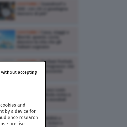
COSTUME /
Soundreef o
SIAE: con chi si guadagna
davvero di più?
COSTUME /
Casa, viaggi e
libertà: quanto costa
davvero la vita che gli
italiani sognano
COSTUME /
Profumi fruttati,
il ritorno delle fragranze che
raccontano il presente
 without accepting
COSTUME /
Il caso Louis
Vuitton: se la Moda entra a
gamba tesa nei mondiali
 cookies and
t by a device for
 audience research
COSTUME /
Viabilità a
Milano: regole, ticket e
use precise