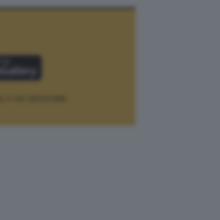
12.
P. IVA 12073411006