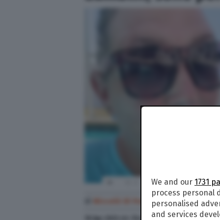
We and our
1731 p
process personal d
di
Niccolò Di Francesco
personalised adve
and services deve
18 Apr. 2023
alle
13:47