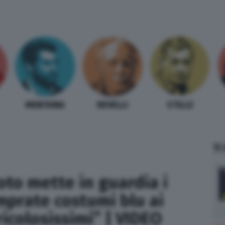
MENTANA
REVELLI
STILLE
TI
uoto mette in guardia i
mprate costumi blu ai
icolosissimi” | VIDEO