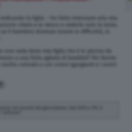
i
ndicando la figlia – Ho fatto indossare alla mia
urro chiaro e io riesco a vederle solo la testa.
e il bambino dovesse essere in difficoltà, io
.
 io non veda bene mia figlia che è in piscina da
mezzo a una folla agitata di bambini? Per favore
olto colorati o con colori sgargianti e i vostri
1
 lavora nel mondo del giornalismo. Dal 2019 a TPI, è
"articolo".