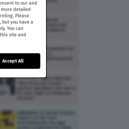
modalità di accesso
consent to our and
s more detailed
enting. Please
COSTUME /
Bilancio
, but you have a
d’esercizio: la prova del
nly. You can
nove per chi fa impresa
this site and
COSTUME /
Misurazione nei
circuiti elettrici e
monitoraggio dell’intensità
Accept All
di corrente
COSTUME /
Iginio Massari:
“Non trovo personale, i
genitori decidono che sino a
30 anni i figli non debbano
lavorare”
AMBIENTE /
È uscito il nuovo
numero di The Post
Internazionale. Da oggi
potete acquistare la copia