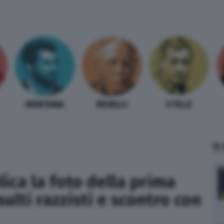
MENTANA
REVELLI
STILLE
TI
lica la foto della prima
ulti razzisti e scontro con