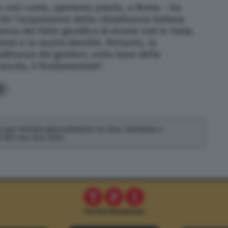
ia così come, speriamo presto, a Roma – ha
e l’acquisizione della cittadinanza italiana
 del fatto giuridico di essere nati in Italia.
ioni e la nostra identità. Pertanto, la
adinanza dei genitori, sulla base della
ascita, è fondamentale”.
2
 per testate giornalistiche on line, televisive e
di SEO ma non solo.