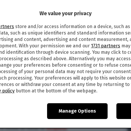
We value your privacy
artners
store and/or access information on a device, such as
2
ata, such as unique identifiers and standard information sen
rtising and content, advertising and content measurement,
elle ore successive in Liguria sono nati diversi
lopment. With your permission we and our
1731 partners
may 
, nata 13 minuti dopo la mezzanotte; qualche
nd identification through device scanning. You may click to 
, figlio di una coppia albanese residente a
 processing as described above. Alternatively you may acces
r, una bimba di origini nigeriane, nata alle 3,50
ange your preferences before consenting or to refuse cons
n Fabian, nato alle ore 7,58 al Gaslini, figlio di
cessing of your personal data may not require your consent
ranza, il nostro futuro, la forza per non mollare
such processing. Your preferences will apply to this website o
 iniziato – ha scritto su Twitter il governatore
ences or withdraw your consent at any time by returning to 
al mondo piccoli e auguri alle vostre famiglie a
 policy
button at the bottom of the webpage.
liguri nati nel 2021! Alla Spezia poco dopo
Manage Options
 Imperia il Louis e dal
@SanMartino_Ge
mi
ma nata a Genova. Benvenuti al mondo piccoli
e a nome di tutta la
#Liguria
.