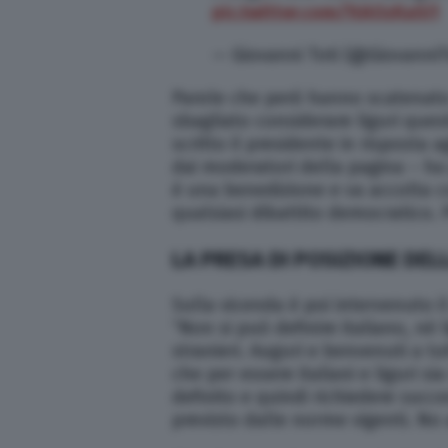
pic.twitter.com/1tAOzKaSi1
— Giovanni Toti (@GiovanniT
Parole che però hanno scatenato l
sbagliato considerare liguri quest
scritto il presidente in risposta a
dai moderatori della pagina – h
è una benedizione e va accolta c
qualsiasi dibattito democratico. 
LA PRESA DI POSIZIONE DEL
Sulla vicenda è poi intervenuto 
“Non si può definire italiano, né l
stranieri. Auguri e benvenuti a tu
che per essere italiani e liguri 
definito e quindi richiedere suc
previsto dalle norme vigenti. No a