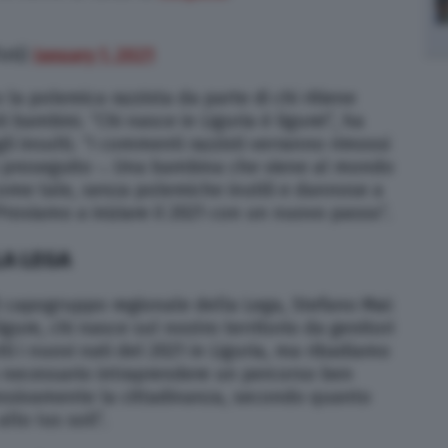
oti)
January 1, 2021
a polemica razzista da parte di chi ritiene
i bambini. “Chi nasce in Liguria è ligure!”, ha
gli insulti. “I commenti razzisti verranno rimossi
a proseguito -. Una bambina che viene al mondo
ome tale, senza polemiche inutili e dannose a
Proviamo a iniziare il 2021 con un nuovo passo”.
LA LEGA
il capogruppo regionale della Lega, Stefano Mai:
igure, chi nasce sul nostro territorio da genitori
tti i nuovi nati del 2021 in Liguria, ma ribadiamo
sia necessario intraprendere un percorso ben
cessivamente la cittadinanza, secondo quanto
llo Ius soli”.