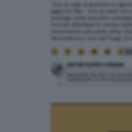
“Con la Lega al governo in Ligur
aggiunto Mai – non accadrà mai ch
avvenga come semplice conseguenza
Occorre difendere le nostre tradiz
trasmissione alla prole della citt
discendenza e non del luogo di n
32
ANTON FILIPPO FERRARI
Giornalista dal 2014. Ha lavorato
radiofoniche. Su TPI si occupa 