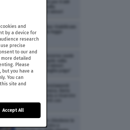
preoccupazione per il ddl
del Governo” sulla
imputabilità dei minori
 cookies and
POLITICA /
Rebus Stabilicum:
tutti i nodi della legge
t by a device for
elettorale
 audience research
use precise
consent to our and
POLITICA /
Il Governo vuole
s more detailed
cambiare le regole sulla
enting. Please
imputabilità dei minori.
Meloni: “Chi sbaglia paga”
, but you have a
nly. You can
this site and
POLITICA /
Licenziamenti
senza giusta causa, Ilaria
Salis condannata a risarcire
due ex assistenti con
300mila euro
Accept All
POLITICA /
I pm chiedono le
chat tra Delmastro e