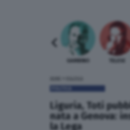
SABELLI FIORETTI
GUIDA BARDI
GAMBINO
TELESE
»
HOME
POLITICA
POLITICA
Liguria, Toti pubb
nata a Genova: ins
la Lega