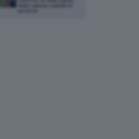
Caroccia: no della Giunta
della Camera, esplode la
protesta