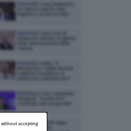
POLITICA /
Caso Delmastro,
la Camera nega le chat:
bagarre e accuse in Aula
POLITICA /
Caso chat di
Delmastro rinviato in giunta
delle autorizzazioni della
Camera
POLITICA /
Grillo: “Il
Movimento 5 Stelle doveva
cambiare la politica, la
politica ha cambiato loro”
POLITICA /
Caro carburanti,
Giorgetti: “Sconto di 17
centesimi solo sul gasolio”
POLITICA /
UNICEF Italia
 without accepting
esprime “grande