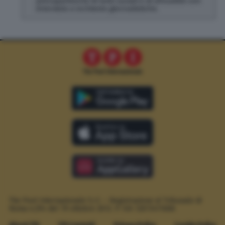
principalmente di temi sociali e di attualità con
interviste e inchieste giornalistiche.
The Post Internazionale S.r.l. – Registrazione al Tribunale di
Roma n.294 del 19 ottobre 2012.
P. IVA 12073411006