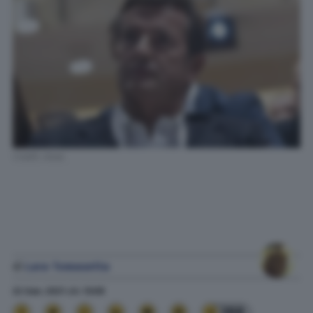
Credit: Ansa
di
Lara Tomasetta
22 Gen. 2021
alle
13:08
388