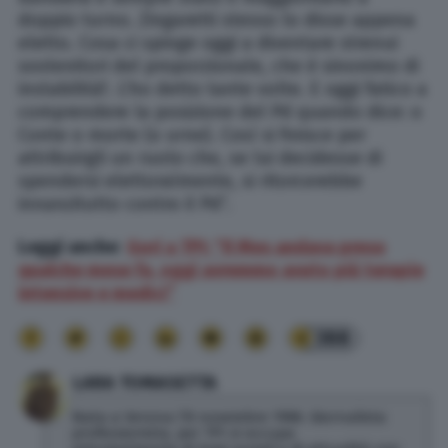
doppio turno. Zingaretti stesso lo disse appena
eletto. Cosa ci spinge oggi a diventare strenui
sostenitori del proporzionale, che è sinonimo di
instabilità?. L’ho detto tante volte. E oggi fatico a
comprendere la posizione del Pd quando dice: o
Conte o morte (o urne). Così si finisce per
attribuirgli un ruolo che, se lui decidesse di
spendersi elettoralmente, si ritorcerebbe
innanzitutto contro il Pd”.
Leggi anche
:
Gori a TPI: “Il Mes andava preso
qualche mese fa, oggi avremmo avuto più terapie
intensive e medici”
388
LARA TOMASETTA
Nata a Verona l’8 novembre 1986. Giornalista
professionista, per TPI si occupa