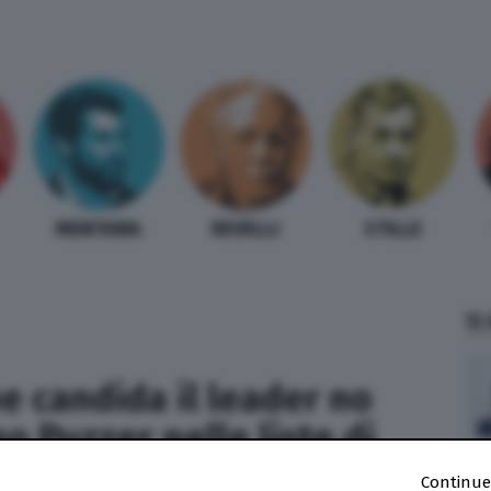
MENTANA
REVELLI
STILLE
TI
e candida il leader no
o Puzzer nelle liste di
Continue