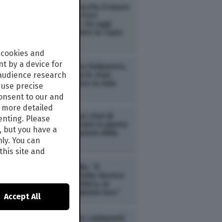
AMBIENTE /
È uscito il nuovo
numero di The Post
Internazionale. Da oggi
potete acquistare la copia
digitale
 cookies and
t by a device for
POLITICA /
Caso Delmastro,
 audience research
la Camera nega le chat:
bagarre e accuse in Aula
use precise
consent to our and
s more detailed
POLITICA /
Caso chat di
enting. Please
Delmastro rinviato in giunta
, but you have a
delle autorizzazioni della
nly. You can
Camera
this site and
POLITICA /
Grillo: “Il
Movimento 5 Stelle doveva
cambiare la politica, la
politica ha cambiato loro”
Accept All
POLITICA /
Caro carburanti,