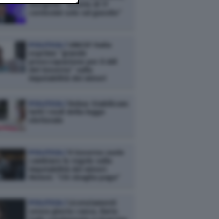
Giorgetti: “Sconto di 17
centesimi solo sul gasolio”
POLITICA /
UNICEF Italia
esprime “grande
preoccupazione per il ddl
del Governo” sulla
imputabilità dei minori
POLITICA /
Rebus Stabilicum:
tutti i nodi della legge
elettorale
POLITICA /
Il Governo vuole
cambiare le regole sulla
imputabilità dei minori.
Meloni: “Chi sbaglia paga”
POLITICA /
Licenziamenti
senza giusta causa, Ilaria