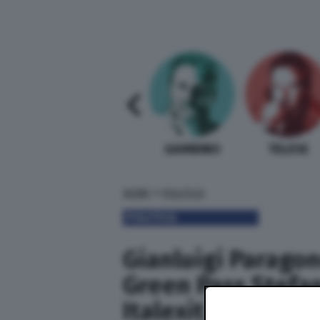
SABELLI FIORETTI
GUIDA BARDI
GAMBINO
TELESE
»
HOME
POLITICA
POLITICA
Gianluigi Paragon
Green Pass Stefan
Italexit