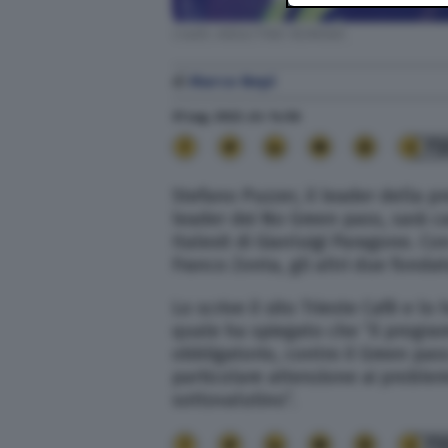
Credit: ANSA/TINO ROMANO
di
Marco Nepi
31 Lug. 2022
alle
14:56
73
Stefano Puzzer, il leader della pr
leader dei No Green pass, sarà ca
Italexit di Gianluigi Paragone. C
Franco Zonta, gli altri due fonda
Lo scrive il sito Trieste Cafè e l
quale ha spiegato che “il program
obbligatorio, contro il Green pass
particolare attenzione ai problemi
sottovalutino”.
73