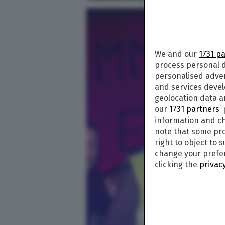
We and our
1731 p
process personal d
personalised adve
and services deve
geolocation data a
our
1731 partners
’
information and ch
note that some pro
right to object to 
change your prefer
clicking the
privacy