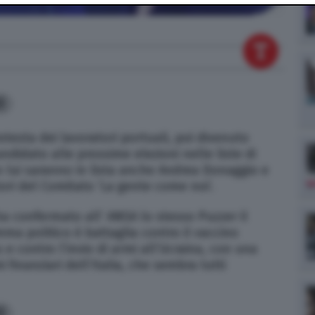
3
otesta dei lavoratori portuali, poi divenuto
ndidato alle prossime elezioni nelle liste di
on lui saranno in lista anche Andrea Donaggio e
tori del Comitato ‘La gente come noi’.
o ha confermato all’ ANSA lo stesso Puzzer il
ma politico è battaglia contro il vaccino
 e contro l’invio di armi all’Ucraina, con una
 finanziari dell’Italia, che sembra tutti
3