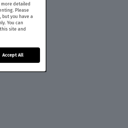
s more detailed
enting. Please
, but you have a
nly. You can
this site and
Accept All