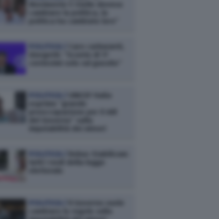
Movimento 5 Stelle doveva
cambiare la politica, la
politica ha cambiato loro”
POLITICA /
Caro carburanti,
Giorgetti: “Sconto di 17
centesimi solo sul gasolio”
POLITICA /
UNICEF Italia
esprime “grande
preoccupazione per il ddl
del Governo” sulla
imputabilità dei minori
POLITICA /
Rebus Stabilicum:
tutti i nodi della legge
elettorale
POLITICA /
Il Governo vuole
cambiare le regole sulla