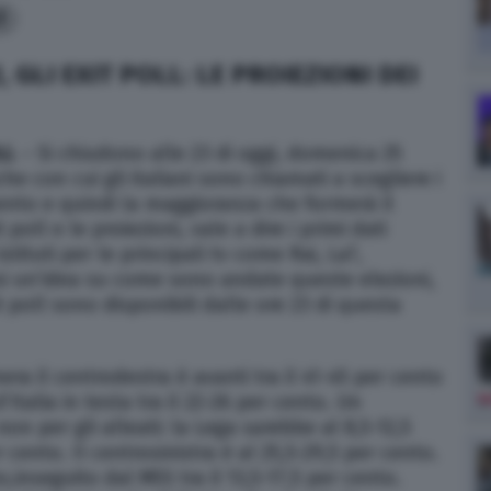
1
, GLI EXIT POLL: LE PROIEZIONI DEI
LL
– Si chiudono alle 23 di oggi, domenica 25
he con cui gli italiani sono chiamati a scegliere i
ento e quindi la maggioranza che formerà il
oll e le proiezioni, vale a dire i primi dati
istituti per le principali tv come Rai, La7,
si un’idea su come sono andate queste elezioni,
xit poll sono disponibili dalle ore 23 di questa
era il centrodestra è avanti tra il 41-45 per cento
Italia in testa tra il 22-26 per cento. Un
on per gli alleati: la Lega sarebbe al 8,5-12,5
 cento. Il centrosinistra è al 25,5-29,5 per cento.
o,inseguito dal M5S tra il 13,5-17,5 per cento.