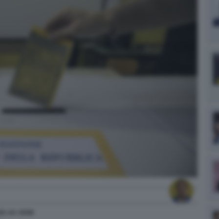
22
alle
23:28