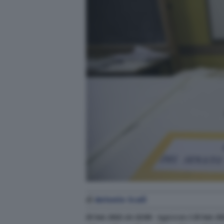
di
Antonio Scali
25 Set. 2022
alle
22:00
- Aggiornato il
25 Set. 20