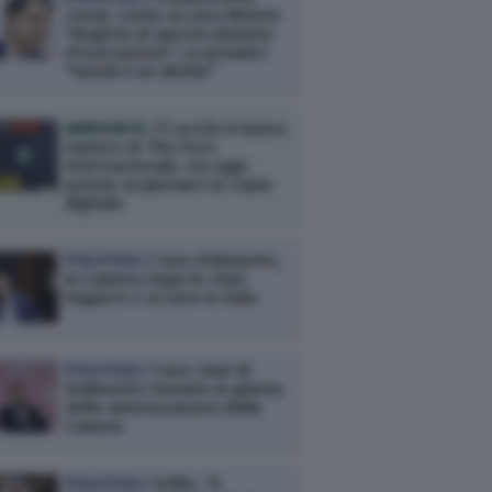
Covid, Conte accusa Meloni:
"Regista di questo plotone
d'esecuzione". La premier:
"Verità è un diritto"
AMBIENTE /
È uscito il nuovo
numero di The Post
Internazionale. Da oggi
potete acquistare la copia
digitale
POLITICA /
Caso Delmastro,
la Camera nega le chat:
bagarre e accuse in Aula
POLITICA /
Caso chat di
Delmastro rinviato in giunta
delle autorizzazioni della
Camera
POLITICA /
Grillo: “Il