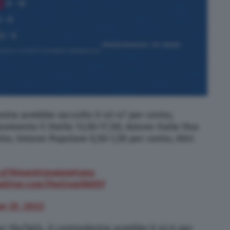
stra avrebbe raccolto il 43-47 per cento;
vimento 5 Stelle 13,50-17,50; Azione-Italia Viva
nto; Unione Popolare 0,50-1,50 per cento; Altri
a7
#maratonamentana
twitter.com/9mS4m0kK5f
r 25, 2022
r SkyTg24, il centrodestra avrebbe il 42,6 per