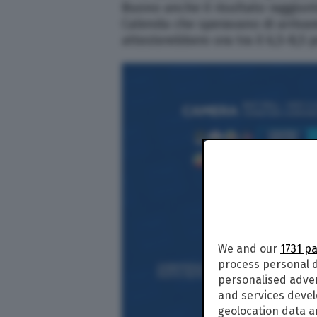
Buono anche il risultato raggiunt
Calenda che speravano di arrivare
attesterebbero ora tra il 6,5-8,5 
We and our
1731 p
process personal d
personalised adve
and services deve
geolocation data a