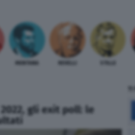
MENTANA
REVELLI
STILLE
TI
2022, gli exit poll: le
ultati