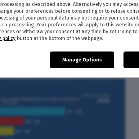
 processing as described above. Alternatively you may acces
ange your preferences before consenting or to refuse cons
cessing of your personal data may not require your consent
o exit poll del Consorzio Opinio Italia per la
such processing. Your preferences will apply to this website o
avrebbe tra 111-131 seggi, il centrosinistra 33-
ences or withdraw your consent at any time by returning to 
Viva tra 4 e 12 seggi, nessuno per Italexit per
 policy
button at the bottom of the webpage.
ltri exit poll, FdI sarebbe al 25,7 per cento, la
 per cento. Il Partito democratico, invece, è al
liana al 3,5 per cento, Più Europa al 1,3 per cento
Manage Options
 1,2 per cento. Il Movimento si attesterebbe al 14
talia) mentre il terzo polo all’8,5 per cento.