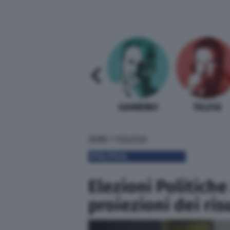
SABELLI FIORETTI
GUIDA BARDI
GAMBINO
TELESE
»
HOME
POLITICA
POLITICA
Elezioni Politiche 
proiezioni dei ris