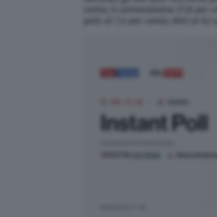
cento; il centrosinistra 27,8 per 
polo al 7,4 per cento; Altri al 6,1