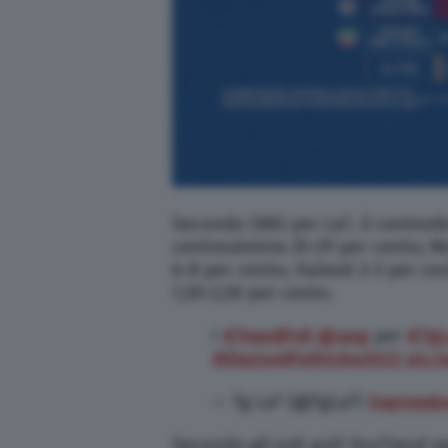
Secondo SWG per La7, il centrode
centrosinistra 25-29 per cento; Mo
6-8 per cento; Italexit 2-3 per ce
1,50-2,50 per cento.
I
#TrendPoll
@swg
per
#TgL
#ElezioniPolitiche2022
pic.
— Tg La7 (@TgLa7)
Septembe
Secondo gli exit poll YouTrend pe