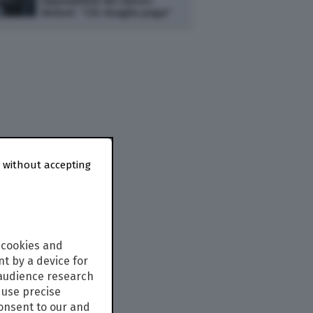
imputabilità dei minori.
Meloni: “Chi sbaglia paga”
 without accepting
 cookies and
t by a device for
 audience research
use precise
consent to our and