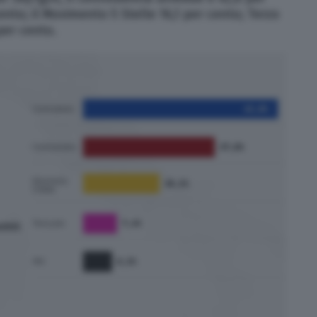
cento; il Movimento 5 Stelle 16,1 per cento; Terzo
 per cento.