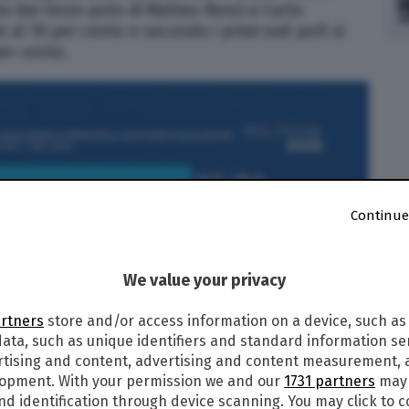
o dal terzo polo di Matteo Renzi e Carlo
 al 10 per cento e secondo i primi exit poll si
per cento.
Continue
We value your privacy
artners
store and/or access information on a device, such as
ata, such as unique identifiers and standard information sen
rtising and content, advertising and content measurement,
lopment. With your permission we and our
1731 partners
may 
nd identification through device scanning. You may click to 