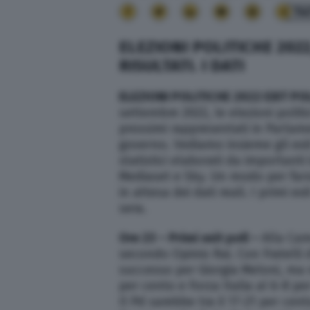
14
ELEZIONI POLITICHE 2022
RISULTATI. I DATI
ELEZIONI POLITICHE 2022 EXIT PO
settembre 2022, le elezioni politic
prossimi rappresentati in Parlam
governo. Vediamo insieme gli exit p
statistici elaborati da importanti 
Mediaset e Sky. Un modo per far
in attesa dei dati reali. I primi e
sera.
Ore 23 – Primi exit poll –
Alla Cam
secondo Opinio Rai. Con Fratelli d’
successo per Giorgia Meloni, ma n
per cento e Forza Italia al 6-8 per
Il Pd sarebbe tra il 17-21 per cent