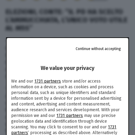
ELEZIONI, CONTE: “IL PD HA SCELTO
L’AMMUCCHIATA, L’UNICO VOTO UTILE
AL M5S”
“Il voto utile è quello alle forze politiche che
fanno quello che dicono”. Nel giorno in cui il
Continue without accepting
Partito democratico sigla
l’intesa
con Sinistra
italiana e Verdi, Giuseppe Conte marca la
We value your privacy
distanza dal partito guidato da Enrico Letta e
definisce “improbabile” il ritorno al
campo largo
.
We and our
1731 partners
store and/or access
information on a device, such as cookies and process
“Il Movimento nel 2018 ha preso impegni su aiuti
personal data, such as unique identifiers and standard
contro la povertà, tagli ai costi della politica,
information sent by a device for personalised advertising
norme anticorruzione. E quelle cose le abbiamo
and content, advertising and content measurement,
fatte”, ha detto Conte in un’intervista a QN,
audience research and services development. With your
permission we and our
1731 partners
may use precise
accusando invece il Pd di aver scelto di
geolocation data and identification through device
abbandonare il percorso fatto nel Conte II. Il
scanning. You may click to consent to our and our
1731
Nazareno, secondo il presidente del M5s ha
partners
’ processing as described above. Alternatively