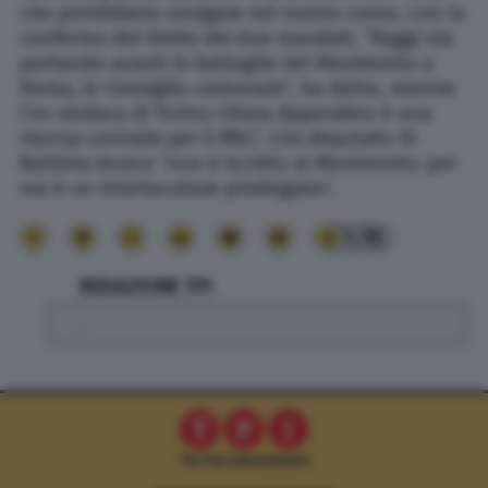
che potrebbero svolgere nel nuovo corso, con la
conferma del limite dei due mandati. “Raggi sta
portando avanti le battaglie del Movimento a
Roma, in Consiglio comunale”, ha detto, mentre
l’ex sindaca di Torino Chiara Appendino è una
risorsa centrale per il M5s”. L’ex deputato Di
Battista invece “non è iscritto al Movimento: per
noi è un interlocutore privilegiato”.
1.7K
REDAZIONE TPI
.