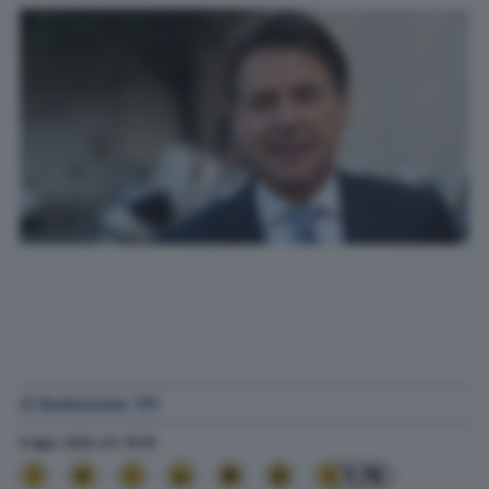
di
Redazione TPI
6 Ago. 2022
alle
19:15
1.7K