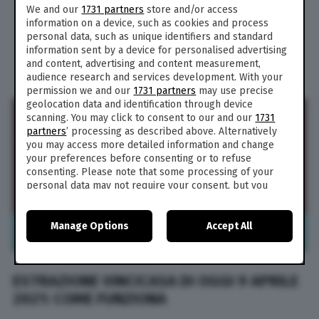
ESTRAZIONE 8 APRILE 2021
We and our
1731 partners
store and/or access
information on a device, such as cookies and process
ESTRAZIONE 7 APRILE 2021
personal data, such as unique identifiers and standard
ESTRAZIONE 6 APRILE 2021
information sent by a device for personalised advertising
ESTRAZIONE 5 APRILE 2021
and content, advertising and content measurement,
ESTRAZIONE 4 APRILE 2021
audience research and services development. With your
permission we and our
1731 partners
may use precise
geolocation data and identification through device
scanning. You may click to consent to our and our
1731
partners
’ processing as described above. Alternatively
you may access more detailed information and change
your preferences before consenting or to refuse
consenting. Please note that some processing of your
personal data may not require your consent, but you
have a right to object to such processing. Your
preferences will apply to this website only. You can
Manage Options
Accept All
change your preferences or withdraw your consent at
any time by returning to this site and clicking the
privacy
policy
button at the bottom of the webpage.
ESTRAZIONE VINCICASA DI OGGI 9 APRILE
2021: COME FUNZIONA