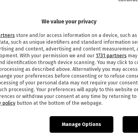
lle
20:33
9
We value your privacy
GI 6 APRILE 2023. I NUMERI
artners
store and/or access information on a device, such as
TTO
ata, such as unique identifiers and standard information sen
rtising and content, advertising and content measurement,
lle ore 20,30 va in scena l’estrazione del gioco
lopment. With your permission we and our
1731 partners
may 
di vincere una vera e propria casa indovinando
nd identification through device scanning. You may click to 
i vittoria gran parte dell’importo deve essere
 processing as described above. Alternatively you may acces
a quali sono i numeri vincenti dell’estrazione di
ange your preferences before consenting or to refuse cons
 di oggi,
giovedì 6 aprile 2023
, alle ore 20,30
cessing of your personal data may not require your consent
leggere gli aggiornamenti):
such processing. Your preferences will apply to this website o
ences or withdraw your consent at any time by returning to 
 policy
button at the bottom of the webpage.
Manage Options