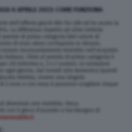
GGI 6 APRILE 2023: COME FUNZIONA
rte dell’offerta giochi Win for Life ed ha avuto la
14. La differenza rispetto ad altre lotterie
l premio di prima categoria (del valore di
cento di esso viene corrisposto in denaro,
à essere necessariamente investito nell’acquisto
io italiano. Oltre al premio di prima categoria il
per chi indovina 4, 3 o 2 numeri. Le estrazioni
no ogni giorno, dal lunedì alla domenica (quindi
 giocata minima, ovvero una singola
di 2 euro e con essa si possono scegliere cinque
può diventare una malattia. Gioca
i con il gioco d’azzardo o hai bisogno di
sponsabile.it
9