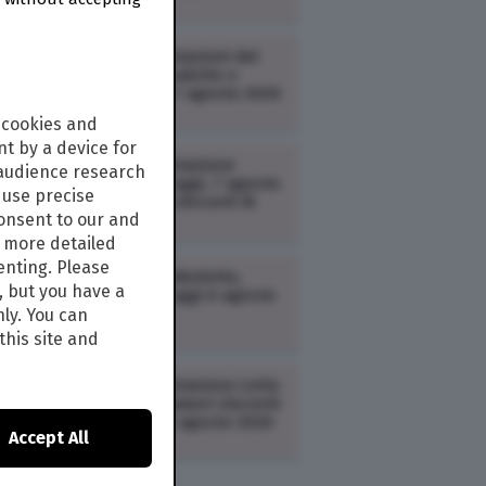
LOTTERIE /
Estrazioni del
Lotto, Superenalotto e
10eLotto oggi 7 agosto 2026
 cookies and
t by a device for
LOTTERIE /
Estrazione
 audience research
Million Day di oggi, 7 agosto
use precise
2026: i numeri vincenti di
consent to our and
venerdì
s more detailed
enting. Please
LOTTERIE /
Simbolotto,
, but you have a
estrazione di oggi 6 agosto
2026 | Lotto
nly. You can
this site and
LOTTERIE /
Estrazione Lotto
e 10eLotto: i numeri vincenti
estratti oggi 6 agosto 2026
Accept All