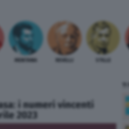
MENTANA
REVELLI
STILLE
TI
asa: i numeri vincenti
rile 2023