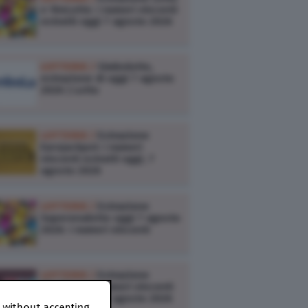
e 10eLotto: i numeri vincenti
estratti oggi 7 agosto 2026
LOTTERIE /
Simbolotto,
estrazione di oggi 7 agosto
2026 | Lotto
LOTTERIE /
Estrazione
Eurojackpot: i numeri
vincenti estratti oggi, 7
agosto 2026
LOTTERIE /
Estrazione
Superenalotto oggi 7 agosto
2026: i numeri vincenti
LOTTERIE /
Estrazione
VinciCasa: i numeri vincenti
estratti oggi 7 agosto 2026
 without accepting