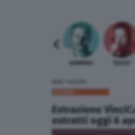
SABELLI FIORETTI
GUIDA BARDI
GAMBINO
TELESE
»
HOME
LOTTERIE
LOTTERIE
Estrazione VinciC
estratti oggi 6 ap