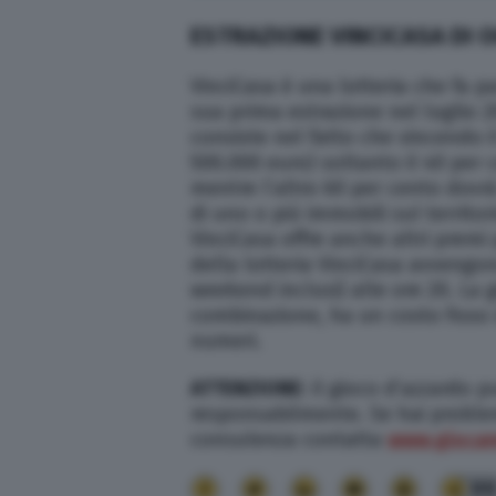
ESTRAZIONE VINCICASA DI O
VinciCasa è una lotteria che fa pa
sua prima estrazione nel luglio 20
consiste nel fatto che vincendo i
500.000 euro) soltanto il 40 per 
mentre l’altro 60 per cento dovr
di uno o più immobili sul territor
VinciCasa offre anche altri premi 
della lotteria VinciCasa avvengo
weekend inclusi) alle ore 20. La
combinazione, ha un costo fisso 
numeri.
ATTENZIONE
: il gioco d’azzardo 
responsabilmente. Se hai problem
consulenza contatta
www.giocare
9