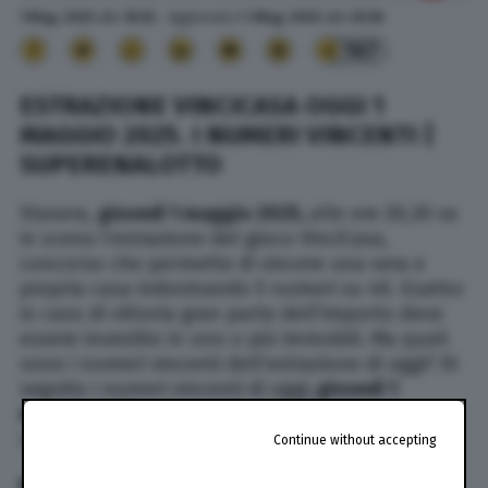
1 Mag. 2025
alle
18:32
- Aggiornato il
1 Mag. 2025
alle
20:36
167
ESTRAZIONE VINCICASA OGGI 1
MAGGIO 2025. I NUMERI VINCENTI |
SUPERENALOTTO
Stasera,
giovedì 1 maggio 2025,
alle ore 20,30 va
in scena l’estrazione del gioco VinciCasa,
concorso che permette di vincere una vera e
propria casa indovinando 5 numeri su 40. Esatto:
in caso di vittoria gran parte dell’importo deve
essere investito in uno o più immobili. Ma quali
sono i numeri vincenti dell’estrazione di oggi? Di
seguito i numeri vincenti di oggi
, giovedì 1
maggio
2025
, alle ore 20,30 (aggiornare in
continuazione per leggere gli aggiornamenti):
Continue without accepting
NUMERI VINCENTI