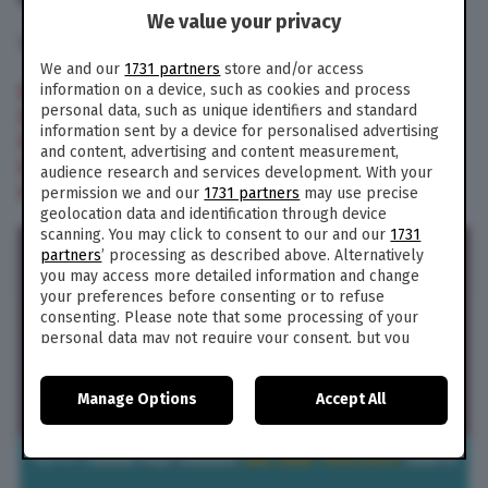
We value your privacy
16 – 21 – 22 – 27 – 34
We and our
1731 partners
store and/or access
ESTRAZIONE 30 APRILE 2025
information on a device, such as cookies and process
personal data, such as unique identifiers and standard
ESTRAZIONE 29 APRILE 2025
information sent by a device for personalised advertising
ESTRAZIONE 28 APRILE 2025
and content, advertising and content measurement,
ESTRAZIONE 27 APRILE 2025
audience research and services development. With your
ESTRAZIONE 26 APRILE 2025
permission we and our
1731 partners
may use precise
geolocation data and identification through device
scanning. You may click to consent to our and our
1731
partners
’ processing as described above. Alternatively
you may access more detailed information and change
your preferences before consenting or to refuse
consenting. Please note that some processing of your
personal data may not require your consent, but you
have a right to object to such processing. Your
preferences will apply to this website only. You can
Manage Options
Accept All
change your preferences or withdraw your consent at
any time by returning to this site and clicking the
privacy
policy
button at the bottom of the webpage.