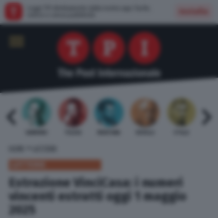
Leggi TPI direttamente dalla nostra app: facile,
Installa
veloce e senza pubblicità
 BARDI
GAMBINO
TELESE
MENTANA
REVELLI
STILLE
URBI
»
HOME
LOTTERIE
LOTTERIE
Estrazione VinciCasa: i numeri
vincenti estratti oggi 1 maggio
2025