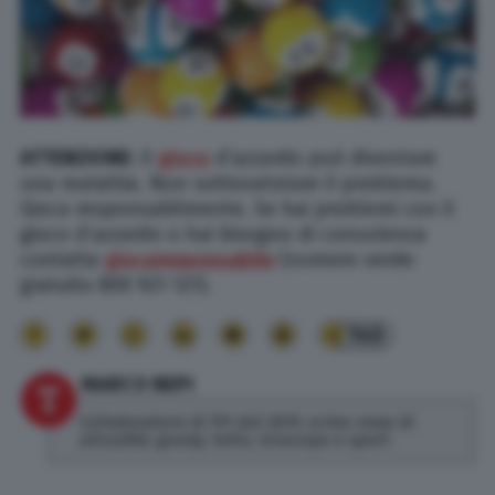
ATTENZIONE
: il
gioco
d’azzardo può diventare
una malattia. Non sottovalutare il problema.
Gioca responsabilmente. Se hai problemi con il
gioco d’azzardo o hai bisogno di consulenza
contatta
giocaresponsabile
(numero verde
gratuito 800 921 121).
145
MARCO NEPI
Collaboratore di TPI dal 2019, scrivo news di
attualità, gossip, lotto, oroscopo e sport.