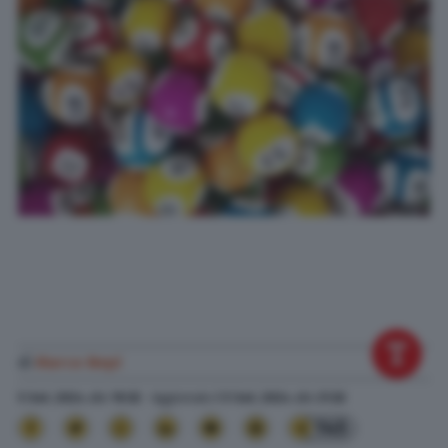
di
Marco Nepi
5 Set. 2024
alle
19:32
- Aggiornato il
5 Set. 2024
alle
21:32
145