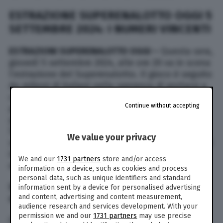
ESTRAZIONE SUPERENALOTTO OGGI 5
SETTEMBRE 2024: I NUMERI VINCENTI
ESTRAZIONI SUPERENALOTTO OGGI –
Questa sera,
giovedì 5 settembre 2024, alle ore 20 va in scena
l’estrazione del Superenalotto. Il gioco è seguito
da milioni di italiani nella speranza di portarsi a
casa cifre che potrebbero cambiare le loro vite
Continue without accepting
per sempre. L’estrazione di oggi, 5 settembre, è
prevista alle ore 20. TPI segue l’estrazione
Superenalotto (con il suo Jackpot da capogiro
We value your privacy
sognato da milioni di italiani) e le altre estrazioni
in tempo reale, live. Di seguito i numeri vincenti
We and our
1731 partners
store and/or access
estratti oggi, l’estrazione in diretta:
information on a device, such as cookies and process
personal data, such as unique identifiers and standard
SUPERENALOTTO
– Estrazione di giovedì 5
information sent by a device for personalised advertising
and content, advertising and content measurement,
settembre 2024
audience research and services development. With your
permission we and our
1731 partners
may use precise
Combinazione vincente: 4 – 5 – 29 -32 – 69 – 89