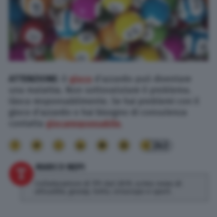
ATTENZIONE
: il
gioco
d’azzardo può diventare
una malattia. Non sottovalutare il problema.
Gioca responsabilmente. Se hai problemi con il
gioco d’azzardo o hai bisogno di consulenza
contatta
giocaresponsabile.
243
MARCO NEPI
Collaboratore di TPI dal 2019, scrivo news di
attualità, gossip, lotto, oroscopo e sport.