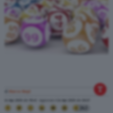
di
Marco Nepi
24 Apr. 2025
alle
19:41
- Aggiornato il
24 Apr. 2025
alle
20:27
243