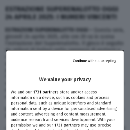
ESTRAZIONE SUPERENALOTTO OGGI
24 APRILE 2025: I NUMERI VINCENTI
ESTRAZIONI SUPERENALOTTO OGGI –
Questa sera,
giovedì 24 aprile 2025, alle ore 20 va in scena
l’estrazione del Superenalotto. Il gioco è seguito
da milioni di italiani nella speranza di portarsi a
casa cifre che potrebbero cambiare le loro vite
Continue without accepting
per sempre. L’estrazione di oggi, 24 aprile, è
prevista alle ore 20. TPI segue l’estrazione
Superenalotto (con il suo Jackpot da capogiro
We value your privacy
sognato da milioni di italiani) e le altre estrazioni
in tempo reale, live. Di seguito i numeri vincenti
We and our
1731 partners
store and/or access
estratti oggi, l’estrazione in diretta:
information on a device, such as cookies and process
personal data, such as unique identifiers and standard
SUPERENALOTTO
– Estrazione di giovedì 24 aprile
information sent by a device for personalised advertising
and content, advertising and content measurement,
2025
audience research and services development. With your
permission we and our
1731 partners
may use precise
Combinazione vincente: 31 – 55 – 20 – 14 – 13 – 60