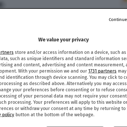
5
TTO OGGI, MERCOLEDÌ 16 APRILE
Continue
I | SUPERENALOTTO
 2025
,
alle ore 20 va in scena l’estrazione del
We value your privacy
peciale del SuperEnalotto, lanciato il 27 aprile
ì sera e mette in palio l’intero montepremi.
artners
store and/or access information on a device, such as
ata, such as unique identifiers and standard information sen
vece con il Superenalotto. Avete giocato?
rtising and content, advertising and content measurement,
opritelo con noi. Di seguito i numeri vincenti
lopment. With your permission we and our
1731 partners
may 
ore 20:
nd identification through device scanning. You may click to 
 processing as described above. Alternatively you may acces
:
ange your preferences before consenting or to refuse cons
cessing of your personal data may not require your consent
such processing. Your preferences will apply to this website o
ences or withdraw your consent at any time by returning to 
 policy
button at the bottom of the webpage.