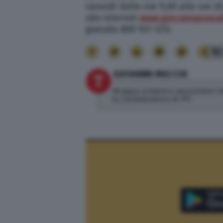
venerdì dalle ore 9,00 alle ore 20,
sito internet
www.giocaresponsab
gratuito 800 921 121).
92
GIOVANNI MACCHI
Mi piace scrivere e raccontare i 
tv. Collaboratore di TPI