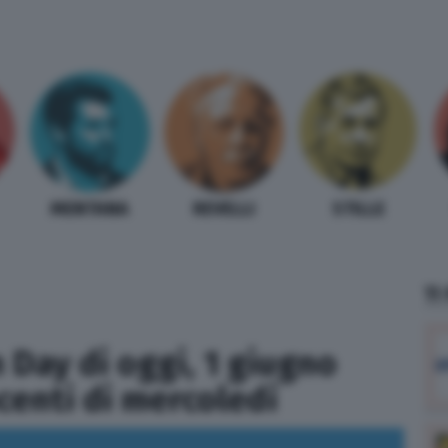
MENTANA
REVELLI
STILLE
TI
 Day di oggi, 1 giugno
ncenti di mercoledì