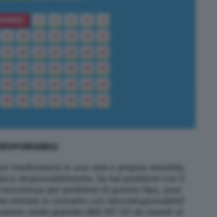
 RESPONSABILE
ò trasformarsi in una vera e propria malattia.
ioca responsabilmente. Se hai problemi con il
 consulenza per problemi di questo tipo, puoi
e entrare in contatto con Giocoresponsabile?
numero verde gratuito 800 921 121 da lunedì al