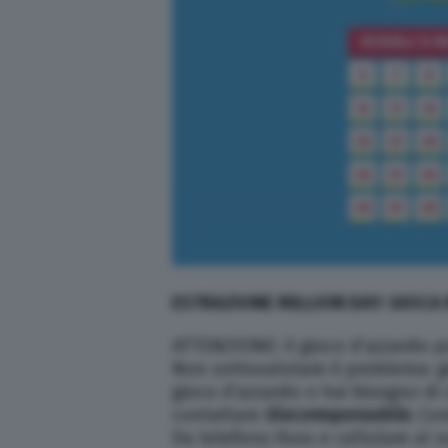
ESTRAZIONE MILLION DAY: GIOCA
ATTENZIONE: il gioco d’azzardo pu
Non sottovalutare il problema: g
gioco d’azzardo o hai bisogno di
contattare
Giocoresponsabile
.
Com
Da telefono fisso e cellulare al 