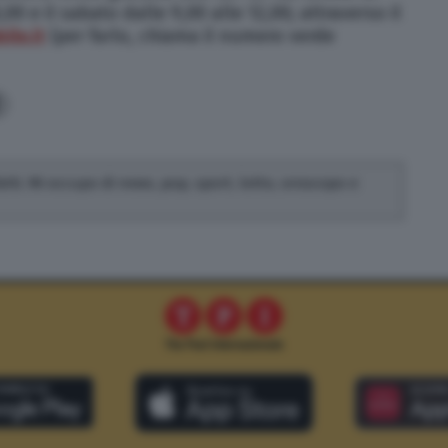
00 e il sabato dalle 9,00 alle 12,00; attraverso il
ile.it
(per farlo, chiama il numero verde
fatti. Mi occupo di news, pop, sport, lotto, oroscopo e