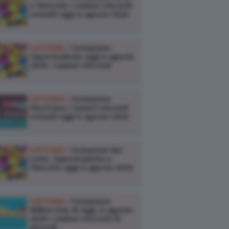
e 10eLotto: i numeri vincenti
estratti oggi 6 agosto 2026
LOTTERIE /
Estrazione
Superenalotto oggi 6 agosto
2026: i numeri vincenti
LOTTERIE /
Estrazione
VinciCasa: i numeri vincenti
estratti oggi 6 agosto 2026
LOTTERIE /
Estrazioni del
Lotto, Superenalotto e
10eLotto oggi 6 agosto 2026
LOTTERIE /
Estrazione
Million Day di oggi, 6 agosto
2026: i numeri vincenti di
giovedì