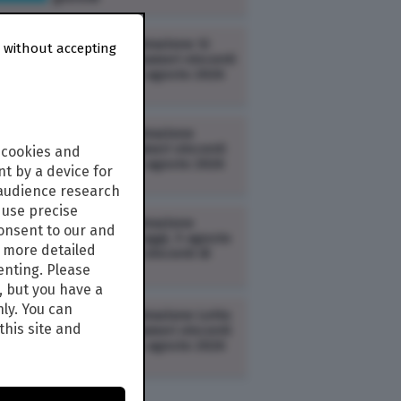
LOTTERIE /
Estrazione Si
 without accepting
Vince Tutto: i numeri vincenti
estratti oggi 5 agosto 2026
LOTTERIE /
Estrazione
VinciCasa: i numeri vincenti
 cookies and
estratti oggi 5 agosto 2026
t by a device for
 audience research
use precise
LOTTERIE /
Estrazione
consent to our and
Million Day di oggi, 5 agosto
s more detailed
2026: i numeri vincenti di
mercoledì
enting. Please
, but you have a
nly. You can
LOTTERIE /
Estrazione Lotto
this site and
e 10eLotto: i numeri vincenti
estratti oggi 4 agosto 2026