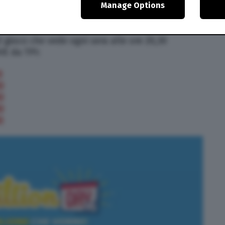
Manage Options
ON DAY
l gioco che vede ogni sera alle ore 20,30
VE da TPI:
O
O
O
O
O