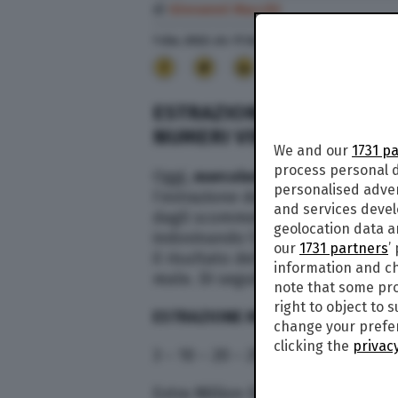
di
Giovanni Macchi
1 Giu. 2022
alle
17:34
- Aggiornato il
1 Giu. 2022
a
92
ESTRAZIONE MILLION DAY
NUMERI VINCENTI IN DIR
We and our
1731 p
process personal d
Oggi,
mercoledì 1 giugno
2022
, a
personalised adve
l’estrazione dei numeri vincenti 
and services deve
dagli scommettitori italiani che 
geolocation data a
indovinando 5 numeri su 55. Sono
our
1731 partners
’
il risultato dell’estrazione. TPI 
information and ch
reale. Di seguito quella di oggi,
m
note that some pro
right to object to 
ESTRAZIONE MILLION DAY OGGI 1 
change your prefer
clicking the
privacy
3 – 10 – 20 – 25 – 55
Extra Million Day: 15 – 18 – 22 – 3