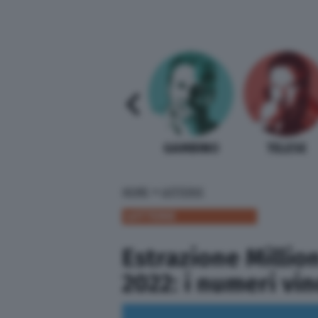
SABELLI FIORETTI
GUIDA BARDI
GAMBINO
TELESE
»
HOME
LOTTERIE
LOTTERIE
Estrazione Million
2022: i numeri vi