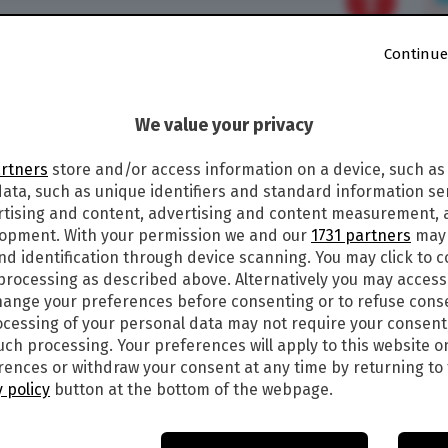
lle
20:36
Continue
 OGGI MERCOLEDÌ 1 GIUGNO 2022: I
We value your privacy
ETTA LIVE
artners
store and/or access information on a device, such as
ata, such as unique identifiers and standard information sen
lle ore 20,30 va in scena, come al solito,
rtising and content, advertising and content measurement,
del
Million Day
, uno tra i giochi più apprezzati
lopment. With your permission we and our
1731 partners
may 
permette di vincere fino a un milione di euro
nd identification through device scanning. You may click to 
 tantissimi i giocatori che attendono con ansia
 processing as described above. Alternatively you may acces
segue tutte le
estrazioni Million Day
in tempo
ange your preferences before consenting or to refuse cons
ercoledì 1 giugno
2022
, LIVE:
cessing of your personal data may not require your consent
such processing. Your preferences will apply to this website o
GIUGNO 2022 LIVE
ences or withdraw your consent at any time by returning to 
 policy
button at the bottom of the webpage.
1 – 44