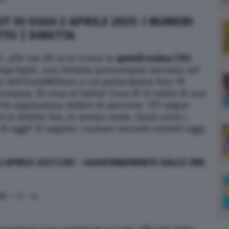
 DI OGGI 2 APRILE 2021: I NUMERI
TO | DIRETTA
, alle ore 20 va in scena la
quindicesima (15)
ojackpot, una lotteria paneuropea lanciata nel
dell’EuroMillions a cui partecipano ben 18
ropea. Di cosa si tratta? Cosa è? Si tratta di una
he appassiona milioni di persone. TPI segue
t in diretta live, in tempo reale. Quali sono i
i oggi? Di seguito i numeri vincenti estratti oggi,
 APRILE 2021
LIVE – AGGIORNAMENTO DALLE ORE
6 – 3 – 4