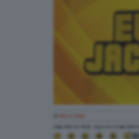
di
Marco Nepi
2 Apr. 2021
alle
19:29
- Aggiornato il
2 Apr. 2021
a
16