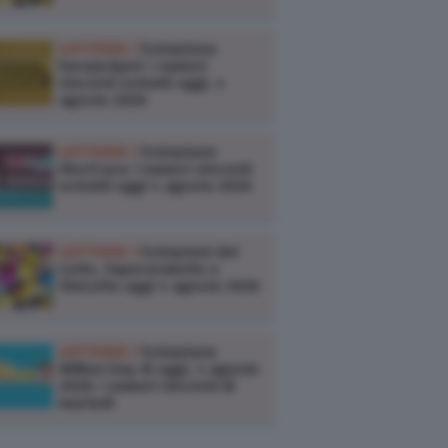
LOTTERIE /
Estrazione
Eurojackpot: i numeri
vincenti estratti oggi, 4
agosto 2026
LOTTERIE /
Estrazione
VinciCasa: i numeri vincenti
estratti oggi 4 agosto 2026
LOTTERIE /
Estrazioni del
Lotto, Superenalotto e
10eLotto oggi 4 agosto 2026
LOTTERIE /
Estrazione
Million Day di oggi, 4 agosto
2026: i numeri vincenti di
martedì