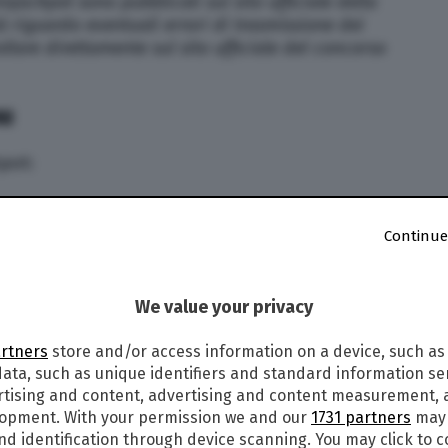
rojackpot sono pubblicati sul sito ufficiale della
tà riguardo eventuali errori di trasmissione dei
ollare direttamente sul sito ufficiale del concorso
NI
kpot:
Continue
We value your privacy
artners
store and/or access information on a device, such as
ata, such as unique identifiers and standard information sen
rtising and content, advertising and content measurement,
lopment. With your permission we and our
1731 partners
may 
nd identification through device scanning. You may click to 