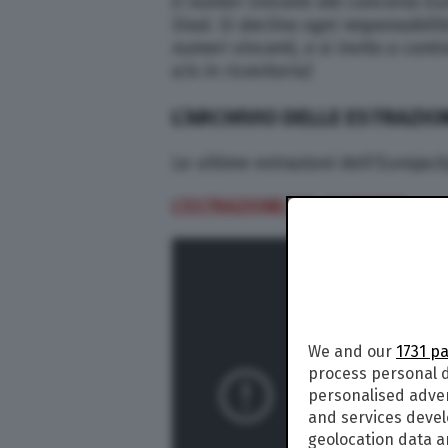
(I numeri vincenti del concorso
Eu
Sisal. Si declina ogni responsabili
numeri vincenti, e si invita a contr
e/o in ricevitoria)
L’ARCHIVIO DELLE ESTRAZIO
Le ultime estrazioni dell’Eurojac
L’ESTRAZIONE DEL 26 MARZO
We and our
1731 p
process personal d
personalised adve
and services deve
geolocation data a