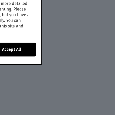
s more detailed
enting. Please
, but you have a
nly. You can
this site and
Accept All