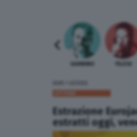
SABELLI FIORETTI
GUIDA BARDI
GAMBINO
TELESE
»
HOME
LOTTERIE
LOTTERIE
Estrazione Euroja
estratti oggi, ven