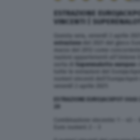
ESTRAZIONE EUROJACKPOT
VINCENTI | SUPERENALOT
Questa sera, venerdì 2 aprile 2021
estrazione
del 2021 del gioco Eur
marzo del 2012 come concorrente 
nazioni appartenenti all’Unione Eu
sorta di
Superenalotto europeo
c
tutte le estrazioni del Eurojackpo
numeri vincenti dell’Eurojackpot d
venerdì 2 aprile 2021:
ESTRAZIONE EUROJACKPOT OGGI 2
20
Combinazione vincente: 1 – 43 – 3
Euro numeri: 2 – 3