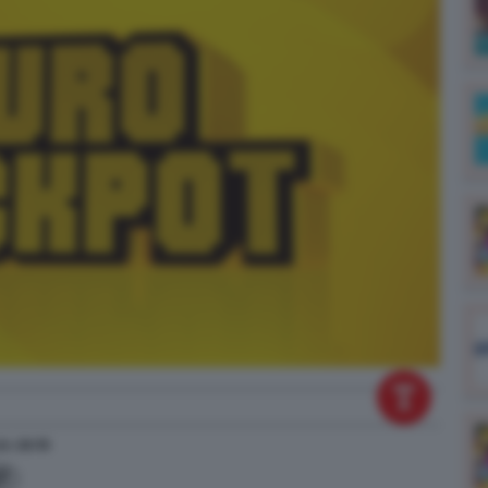
lle
20:15
7