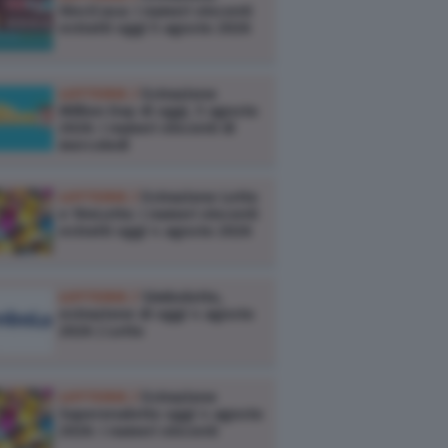
VinciCasa: i numeri vincenti
estratti oggi 5 agosto 2026
LOTTERIE /
Estrazione
Million Day di oggi, 5 agosto
2026: i numeri vincenti di
mercoledì
LOTTERIE /
Estrazione Lotto
e 10eLotto: i numeri vincenti
estratti oggi 4 agosto 2026
LOTTERIE /
Simbolotto,
estrazione di oggi 4 agosto
2026 | Lotto
LOTTERIE /
Estrazione
Superenalotto oggi 4 agosto
2026: i numeri vincenti