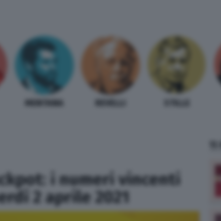
MENTANA
REVELLI
STILLE
TI
ckpot: i numeri vincenti
erdì 2 aprile 2021