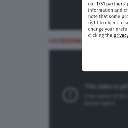
our
1731 partners
’
information and ch
note that some pro
right to object to 
change your prefer
clicking the
privacy
L’ESTRAZIONE DEL 19 MARZO