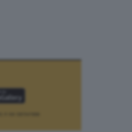
12.
P. IVA 12073411006