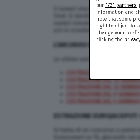
our
1731 partners
’
(I numeri vincenti del concorso
Eu
information and ch
Sisal. Si declina ogni responsabili
note that some pro
numeri vincenti, e si invita a contr
right to object to 
e/o in ricevitoria)
change your prefer
clicking the
privacy
L’ARCHIVIO DELLE ESTRAZIO
Le ultime estrazioni dell’Eurojac
L’ESTRAZIONE DEL 19 GENNA
L’ESTRAZIONE DEL 16 GENNA
L’ESTRAZIONE DEL 12 GENNA
L’ESTRAZIONE DEL 9 GENNAI
L’ESTRAZIONE DEL 5 GENNAI
ESTRAZIONE EUROJACKPOT: 
Si tratta di un concorso a premi 
Euronumeri su 10, giocando nei pu