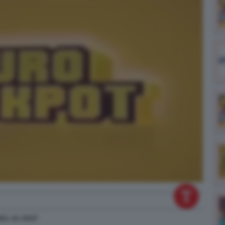
024
alle
20:57