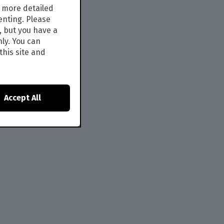
s more detailed
enting. Please
, but you have a
nly. You can
this site and
Accept All