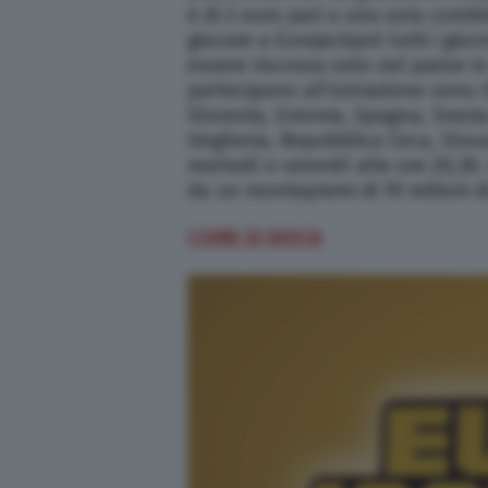
è di 2 euro pari a una sola combi
giocare a Eurojackpot tutti i gior
essere riscossa solo nel paese in 
partecipano all’estrazione sono 
Slovenia, Estonia, Spagna, Svezia,
Ungheria, Repubblica Ceca, Slova
martedì e venerdì alle ore 20,30.
da un montepremi di 10 milioni d
COME SI GIOCA