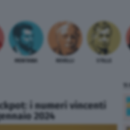
MENTANA
REVELLI
STILLE
TI
ckpot: i numeri vincenti
 gennaio 2024