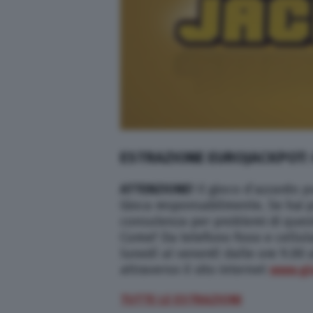
ESTRAZIONE EUROJACKPOT:
ATTENZIONE!
Il gioco d’azzardo p
Gioca responsabilmente. Se hai p
consulenza per problemi di ques
Come? Da telefono fisso e cellul
lunedì al venerdì dalle ore 9.00 a
attraverso il sito internet
www.gi
TUTTE LE ESTRAZIONI