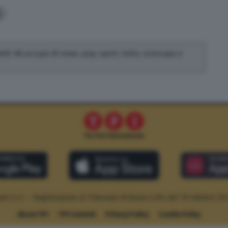
4
fatti. Mi occupo di news, pop, sport, lotto, oroscopo e
le S.r.l. – Registrazione al Tribunale di Roma n.294 del 19 ottobre 20
About TPI
TPI Contatti
Privacy Policy
Cookie Policy