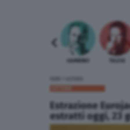
SABELLI FIORETTI
GUIDA BARDI
GAMBINO
TELESE
»
HOME
LOTTERIE
LOTTERIE
Estrazione Euroja
estratti oggi, 23