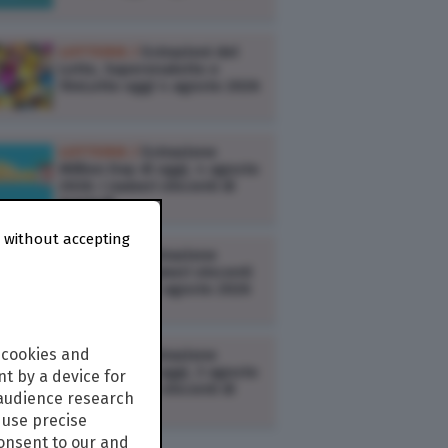
LOTTERIE /
Estrazioni del
Lotto, Superenalotto e
10eLotto oggi 4 agosto 2026
LOTTERIE /
Estrazione
Million Day di oggi, 4 agosto
2026: i numeri vincenti di
martedì
 without accepting
LOTTERIE /
Estrazione
VinciCasa: i numeri vincenti
estratti oggi 3 agosto 2026
 cookies and
LOTTERIE /
Estrazione
Million Day di oggi, 3 agosto
t by a device for
2026: i numeri vincenti di
 audience research
lunedì
use precise
consent to our and