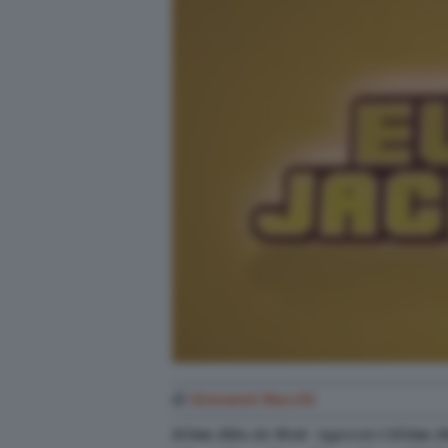
di
Giovanni Macchi
23 Gen. 2024
alle
19:46
- Aggiornato il
23 Gen. 2