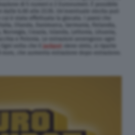
nazione di 5 numeri e 2 Euronumeri. È possibile
ni dalle 6.00 alle 23.55. Un’eventuale vincita può
cui è stata effettuata la giocata. I paesi che
Italia, Olanda, Danimarca, Germania, Finlandia,
 Norvegia, Croazia, Islanda, Lettonia, Lituania,
cchia e Polonia. Le estrazioni avvengono ogni
 Ogni volta che il
jackpot
viene vinto, si riparte
i euro, che aumenta estrazione dopo estrazione.