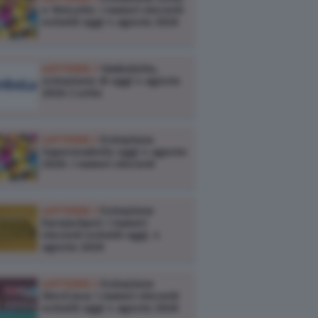
e 10eLotto: i numeri vincenti
estratti oggi 4 agosto 2026
LOTTERIE /
Simbolotto,
estrazione di oggi 4 agosto
2026 | Lotto
LOTTERIE /
Estrazione
Superenalotto oggi 4 agosto
2026: i numeri vincenti
LOTTERIE /
Estrazione
Eurojackpot: i numeri
vincenti estratti oggi, 4
agosto 2026
LOTTERIE /
Estrazione
VinciCasa: i numeri vincenti
estratti oggi 4 agosto 2026