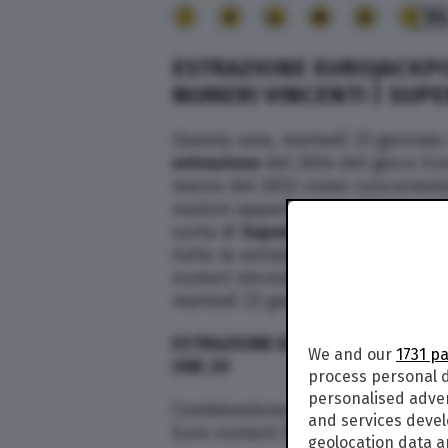
9
ESTRAZIONE EUROJACKPOT
NUMERI VINCENTI | SUPE
Questa sera, martedì 23 gennaio 
estrazione
del 2024 del gioco Eur
marzo del 2012 come concorrente 
nazioni appartenenti all’Unione Eu
sorta di
Superenalotto europeo
c
tutte le estrazioni del Eurojackpo
numeri vincenti dell’Eurojackpot d
martedì 23 gennaio 2024:
ESTRAZIONE EUROJACKPOT OGGI 
We and our
1731 p
ORE 20
process personal d
personalised adve
Combinazione vincente:
9 – 18 – 
and services deve
Euro numeri: 5 – 8
geolocation data a