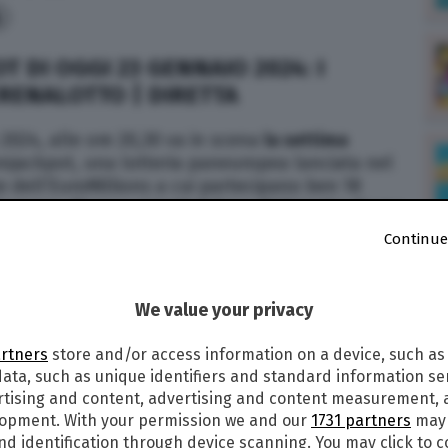
4
 DI OGGI 23 GENNAIO 2024: I
RENALOTTO | DIRETTA
2024, alle ore 20,30 va in scena
la settima
ojackpot, una lotteria paneuropea lanciata nel
dell’EuroMillions a cui partecipano ben 18
ropea. Di cosa si tratta? Cosa è? Si tratta di una
he appassiona milioni di persone. TPI segue
Continue
t in diretta live, in tempo reale. Quali sono i
i oggi? Di seguito i numeri vincenti estratti oggi,
We value your privacy
23 GENNAIO 2024
LIVE – AGGIORNAMENTO DALLE
artners
store and/or access information on a device, such as
ata, such as unique identifiers and standard information sen
rtising and content, advertising and content measurement,
20 – 32 – 39
lopment. With your permission we and our
1731 partners
may 
nd identification through device scanning. You may click to 