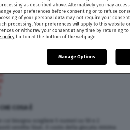
 processing as described above. Alternatively you may acces
rojackpot sono pubblicati sul sito ufficiale della
ange your preferences before consenting or to refuse cons
tà riguardo eventuali errori di trasmissione dei
cessing of your personal data may not require your consent
ollare direttamente sul sito ufficiale del concorso
such processing. Your preferences will apply to this website o
ences or withdraw your consent at any time by returning to 
 policy
button at the bottom of the webpage.
NI
kpot:
Manage Options
IO
IO
IO
O
O
CHE COSA È
in cui bisogna scegliere 5 numeri su 50 e 2
nti vendita Sisal. Il costo della giocata minima