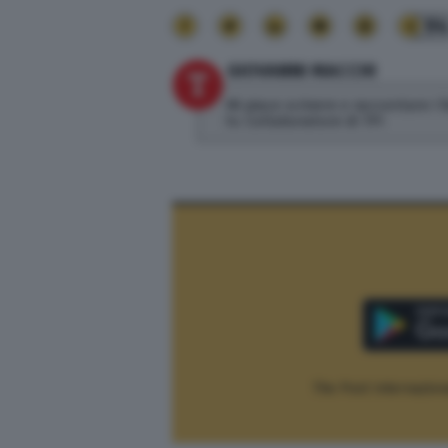
9
GIOVANNI MACCHI
Mi piace scrivere e raccontare i 
tv. Collaboratore di TPI
The Post Internaziona