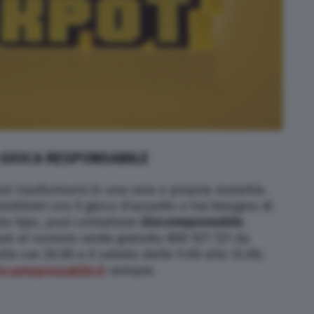
 GIOCA RESPONSABILE
uò trasformarsi in una vera e propria malattia.
roblemi con il gioco d’azzardo o hai bisogno di
to tipo, puoi contattare
Giocoresponsabile
.
are al numero verde gratuito 800 921 121 da
lle ore 20.00 e il sabato dalle 9.00 alle 12.00;
ocaresponsabile.it
sempre.