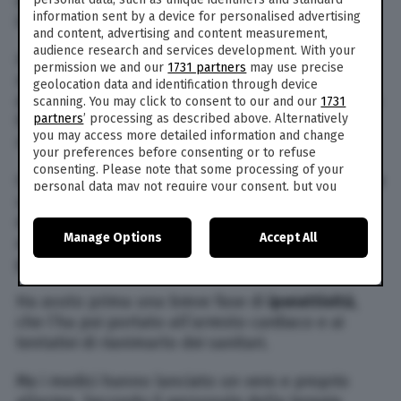
defribillazione. Dopo un periodo di coma
information sent by a device for personalised advertising
indotto, il giovane è morto.
and content, advertising and content measurement,
audience research and services development. With your
Il ragazzo era stato già in terapia in un centro di
permission we and our
1731 partners
may use precise
recupero dalle dipendenze a causa dell’abuso
geolocation data and identification through device
da cannabis e
ketamina
. Ma le cure non avevano
scanning. You may click to consent to our and our
1731
partners
’ processing as described above. Alternatively
funzionato fino in fondo, e ha avuto una
you may access more detailed information and change
ricaduta.
your preferences before consenting or to refuse
consenting. Please note that some processing of your
Questa volta però per stordirsi ha preferito usare
personal data may not require your consent, but you
un prodotto domestico, e ha sniffato il
have a right to object to such processing. Your
deodorante spray, dopo essersi messo un
preferences will apply to this website only. You can
Manage Options
Accept All
change your preferences or withdraw your consent at
asciugamano in testa per non far disperdere il
any time by returning to this site and clicking the
privacy
gas.
policy
button at the bottom of the webpage.
Ha avuto prima una breve fase di
iperattività
,
che l’ha poi portato all’arresto cardiaco e ai
tentativi di rianimarlo dei sanitari.
Ma i medici hanno lanciato un vero e proprio