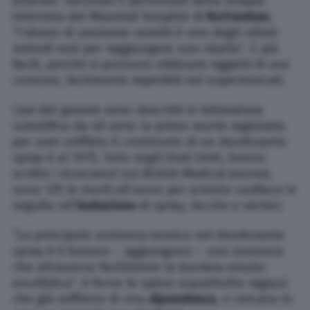
allarme. Secondo il personale della terapia
intensiva del Maastad hospital di
Rotterdam
,
“l’abuso di sostanze volatili è uno degli ultimi
metodi noti per raggiungere uno sballo”. E più
facili, perché si possono utilizzare oggetti di uso
comune, facilmente reperibili nei supermercati.
Casi del genere sono descritti in letteratura
scientifica da 40 anni: la prima morte registrata
per aver sniffato il contenuto di un deodorante
spray è al 1975. Solo negli Stati Uniti, hanno
scritto i ricercatori sul
British Medical Journal
,
sono 125 le morti all’anno per arresto cardiaco in
seguito all’
inalazione
di spray, lacche o vernici.
“La principale sostanza tossica nel deodorante
spray è il butano – aggiungono – una sostanza
che attraversa facilmente la barriera emato-
encefalica”. A farne le spese soprattutto ragazzi
che già soffrono di una
dipendenza
, e cercano in