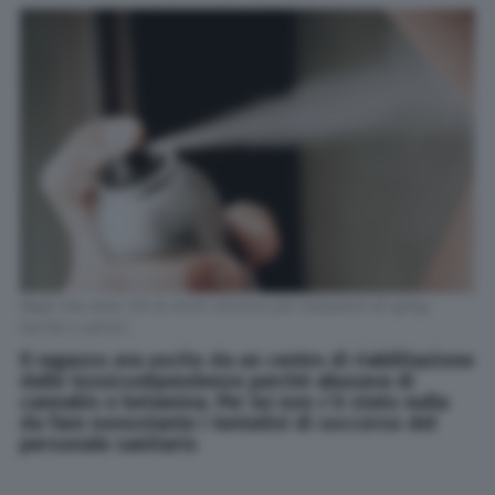
Negli Usa sono 125 le morti all'anno per inalazioni di spray,
lacche o vernici
Il ragazzo era uscito da un centro di riabilitazione
dalle tossicodipendenze perché abusava di
cannabis e ketamina. Per lui non c'è stato nulla
da fare nonostante i tentativi di soccorso del
personale sanitario