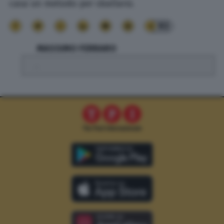
casa un metodo per sballarsi.
93
MASSIMO FERRARO
.